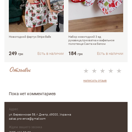
Новогодний фартук Stripe Balls
Набор новогодний 3 ед
Но
рукавица,прихватка и вафельное
пр
полотенце Санта на белом
249
184
7
Есть в наличии
Есть в наличии
грн
грн
Отзывы
НАПИСАТЬ ОТЗЫВ
Пока нет комментариев
Адрес
ул. Березинская 58, г. Днепр, 49000, Украина
zakaz.provence@gmail.com
Ждем вашего звонка