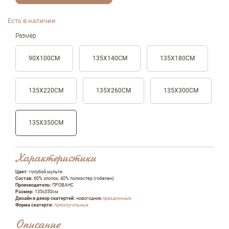
Есть в наличии
Размер
90Х100СМ
135Х140СМ
135Х180СМ
135Х220СМ
135Х260СМ
135Х300СМ
135Х350СМ
Характеристики
Цвет:
голубой,мульти
Состав:
60% хлопок, 40% полиэстер (гобелен)
Производитель:
ПРОВАНС
Размер:
135х350см
Дизайн и декор скатертей:
новогодние,
праздничные
Форма скатерти:
прямоугольные
Описание