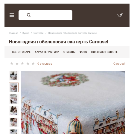
Заказ обратного звонка
Главная
Кухня
Скатерти
Новогодняя гобеленовая скатерть Carousel
С 9:30 - 17:30. Суббота, воскресенье - выходные дни.
Новогодняя гобеленовая скатерть Carousel
(097) 416-90-33
,
ВСЕ О ТОВАРЕ
ХАРАКТЕРИСТИКИ
ОТЗЫВЫ
ФОТО
ПОКУПАЮТ ВМЕСТЕ
(066) 339-07-15
0 отзывов
Carousel