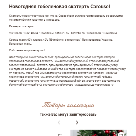
Новогодняя гобеленовая скатерть Carousel
Скатерть украсит гостиную или кухню. Окрас будет отлично гармонировать со светлыми
тонами мебели и текстиля в интерьере.
Размеры скатерти:
90х100 см, 135х140 см, 135х180 см, 135х220 см, 135х260 см, 135х300 см, 135х350 см
Состав ткани: 60% хлопок, 40% ПЭ (гобелен с люрексом) Производство: Украина.
Испанская ткань.
Собственное производство!
Этот товар еще может называться: прямоугольная гобеленовая скатерть наперон,
новогодняя гобеленовая скатерть на маленький журнальный столик прямоугольный,
гобелен новогодний , скатерть прямоугольная на прямоугольный стол к новому году,
скатерть на банкетный праздничный стол, скатерть гобеленовая на подарок к новому году
нг, карусель, новый год 2026 прямокутна гобеленова скатертина наперон, новорічна
гобеленова скатертина на маленький журнальний столик прямокутний, гобелен
новорічний, скатертина прямокутна на прямокутний стіл до нового року, скатертина на
банкетний святковий стіл, скатертина гобеленова на подарунок до нового року нг
Оставить отзыв
Товары коллекции
ФИО
Также Вас могут заинтересовать