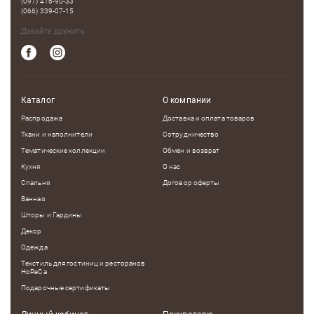
(097) 416-90-33
(066) 339-07-15
Давайте дружить
Каталог
О компании
Распродажа
Доставка и оплата товаров
Ткани и наполнители
Сотрудничество
Тематические коллекции
Обмен и возврат
Кухня
О нас
Спальня
Договор оферты
Ванная
Шторы и Гардины
Декор
Одежда
Текстиль для гостиниц и ресторанов
HoReCa
Подарочные сертификаты