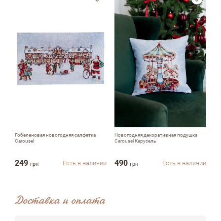
email
Комментарий
Достоинства
Гобеленовая новогодняя салфетка
Новогодняя декоративная подушка
Но
Carousel
Carousel Карусель
ск
249
490
1
Есть в наличии
Есть в наличии
грн
грн
Недостатки
Доставка и оплата
Оцените, пожалуйста