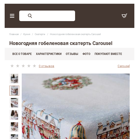
Заказ обратного звонка
Главная
Кухня
Скатерти
Новогодняя гобеленовая скатерть Carousel
С 9:30 - 17:30. Суббота, воскресенье - выходные дни.
Новогодняя гобеленовая скатерть Carousel
(097) 416-90-33
,
ВСЕ О ТОВАРЕ
ХАРАКТЕРИСТИКИ
ОТЗЫВЫ
ФОТО
ПОКУПАЮТ ВМЕСТЕ
(066) 339-07-15
0 отзывов
Carousel