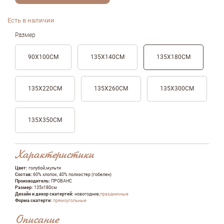
Есть в наличии
Размер
90Х100СМ
135Х140СМ
135Х180СМ
135Х220СМ
135Х260СМ
135Х300СМ
135Х350СМ
Характеристики
Цвет:
голубой,мульти
Состав:
60% хлопок, 40% полиэстер (гобелен)
Производитель:
ПРОВАНС
Размер:
135х180см
Дизайн и декор скатертей:
новогодние,
праздничные
Форма скатерти:
прямоугольные
Описание