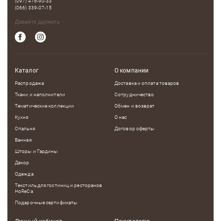
(097) 416-90-33
(066) 339-07-15
Давайте дружить
Каталог
О компании
Распродажа
Доставка и оплата товаров
Ткани и наполнители
Сотрудничество
Тематические коллекции
Обмен и возврат
Кухня
О нас
Спальня
Договор оферты
Ванная
Шторы и Гардины
Декор
Одежда
Текстиль для гостиниц и ресторанов
HoReCa
Подарочные сертификаты