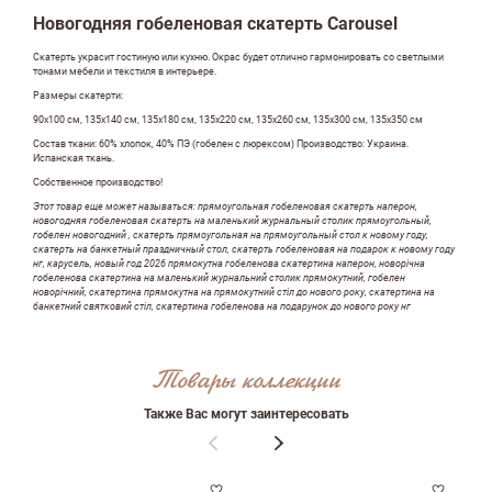
Новогодняя гобеленовая скатерть Carousel
Скатерть украсит гостиную или кухню. Окрас будет отлично гармонировать со светлыми
тонами мебели и текстиля в интерьере.
Размеры скатерти:
90х100 см, 135х140 см, 135х180 см, 135х220 см, 135х260 см, 135х300 см, 135х350 см
Состав ткани: 60% хлопок, 40% ПЭ (гобелен с люрексом) Производство: Украина.
Испанская ткань.
Собственное производство!
Этот товар еще может называться: прямоугольная гобеленовая скатерть наперон,
новогодняя гобеленовая скатерть на маленький журнальный столик прямоугольный,
гобелен новогодний , скатерть прямоугольная на прямоугольный стол к новому году,
скатерть на банкетный праздничный стол, скатерть гобеленовая на подарок к новому году
нг, карусель, новый год 2026 прямокутна гобеленова скатертина наперон, новорічна
гобеленова скатертина на маленький журнальний столик прямокутний, гобелен
новорічний, скатертина прямокутна на прямокутний стіл до нового року, скатертина на
банкетний святковий стіл, скатертина гобеленова на подарунок до нового року нг
Оставить отзыв
Товары коллекции
ФИО
Также Вас могут заинтересовать