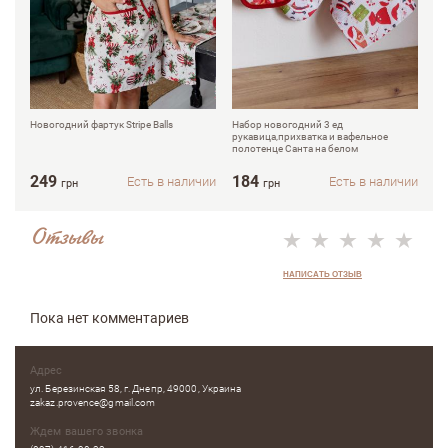
Новогодний фартук Stripe Balls
Набор новогодний 3 ед
Но
рукавица,прихватка и вафельное
пр
полотенце Санта на белом
249
184
7
Есть в наличии
Есть в наличии
грн
грн
Отзывы
НАПИСАТЬ ОТЗЫВ
Пока нет комментариев
Адрес
ул. Березинская 58, г. Днепр, 49000, Украина
zakaz.provence@gmail.com
Ждем вашего звонка