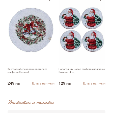
email
Комментарий
Достоинства
Круглая гобеленовая новогодняя
Новогодний набор салфеток под чашку
Но
салфетка Carousel
Carousel. 4 ед
на
249
129
9
Есть в наличии
Есть в наличии
грн
грн
Недостатки
Доставка и оплата
Оцените, пожалуйста