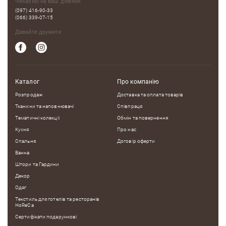
Чекаємо на ваш дзвінок
(097) 416-90-33
(066) 339-07-15
Давайте дружити
Каталог
Про компанію
Розпродаж
Доставка та оплата товарів
Тканини та наповнювачі
Співпраця
Тематичні колекцii
Обмін та повернення
Кухня
Про нас
Спальня
Договір оферти
Ванна
Штори та Гардини
Декор
Одяг
Текстиль для готелів та ресторанів
HoReCa
Сертифікати подарункові