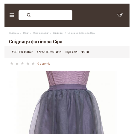
Замовлення зворотнього дзвінку
Головна
Одяг
Жiночий одяг
Спідниці
Спідниця фатінова Сіра
З 9:30 - 17:30. Субота, неділя - вихідні дні.
Спідниця фатінова Сіра
(097) 416-90-33
,
УСЕ ПРО ТОВАР
ХАРАКТЕРИСТИКИ
ВІДГУКИ
ФОТО
(066) 339-07-15
0 відгуків