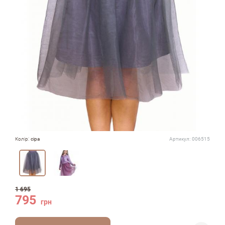
Колір:
сіра
Артикул:
006515
1 695
795
грн