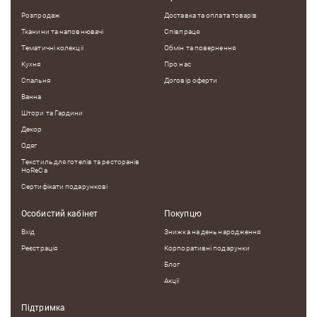
Розпродаж
Доставка та оплата товарів
Тканини та наповнювачі
Співпраця
Тематичні колекцii
Обмін та повернення
Кухня
Про нас
Спальня
Договір оферти
Ванна
Штори та Гардини
Декор
Одяг
Текстиль для готелів та ресторанів
HoReCa
Сертифікати подарункові
Особистий кабінет
Покупцю
Вхід
Знижка на день народження
Реєстрація
Корпоративні подарунки
Блог
Акції
Підтримка