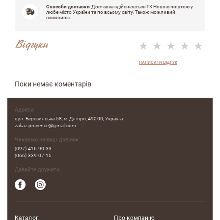
Способи доставки
Доставка здійснюється ТК Новою поштою у
любе місто України та по всьому світу. Також можливий
самовивіз.
Відгуки
НАПИСАТИ ВІДГУК
Поки немає коментарів
Адреса
вул. Березинська 58, м. Дніпро, 49000, Україна
zakaz.provence@gmail.com
Чекаємо на ваш дзвінок
(097) 416-90-33
(066) 339-07-15
Давайте дружити
Каталог
Про компанію