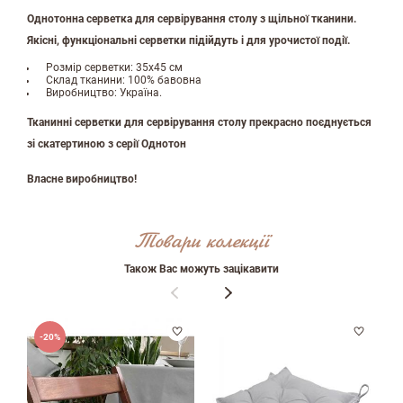
Залишити вiдгук про магазин
Однотонна серветка для сервірування столу з щільної тканини.
Якісні, функціональні серветки підійдуть і для урочистої події.
ПІБ
Розмір серветки: 35х45 см
Склад тканини: 100% бавовна
Виробництво: Україна.
Тканинні серветки для сервірування столу прекрасно поєднується
email
зі скатертиною з серії Однотон
Власне виробництво!
Коментар
Товари колекції
Також Вас можуть зацікавити
-20%
Переваги