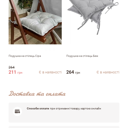
Недоліки
Оцініть, будь ласка
Подушка на стілець Сiра
Подушка на стілець Беж
Ру
264
211
264
1
Є в наявності
Є в наявності
грн
грн
Доставка та оплата
Способи оплати
при отриманні товару, картою онлайн