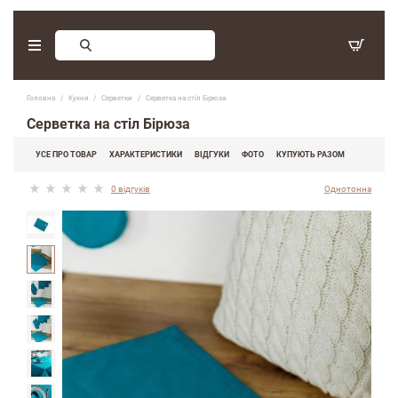
Замовлення зворотнього дзвінку
Головна
Кухня
Серветки
Серветка на стіл Бiрюза
З 9:30 - 17:30. Субота, неділя - вихідні дні.
Серветка на стіл Бiрюза
(097) 416-90-33
,
УСЕ ПРО ТОВАР
ХАРАКТЕРИСТИКИ
ВІДГУКИ
ФОТО
КУПУЮТЬ РАЗОМ
(066) 339-07-15
0 відгуків
Однотонна