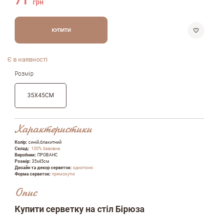
71
грн
КУПИТИ
Є в наявності
Розмір
35Х45СМ
Характеристики
Колір:
cиній,блакитний
Склад:
100% бавовна
Виробник:
ПРОВАНС
Розмір:
35х45см
Дизайн та декор серветок:
однотонні
Форма серветок:
прямокутні
Опис
Купити серветку на стіл Бiрюза