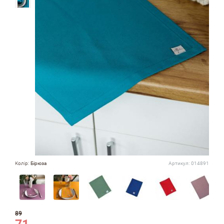
Колір:
Бірюза
Артикул:
014891
89