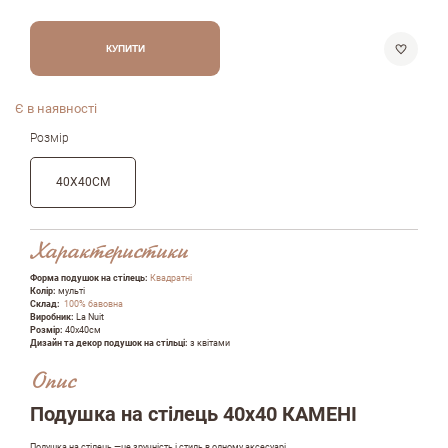
КУПИТИ
Є в наявності
Розмір
40Х40СМ
Характеристики
Форма подушок на стілець:
Квадратні
Колір:
мульті
Склад:
100% бавовна
Виробник:
La Nuit
Розмір:
40х40см
Дизайн та декор подушок на стільці:
з квітами
Опис
Подушка на стілець 40х40 КАМЕНІ
Подушка на стілець —це зручність і стиль в одному аксесуарі.