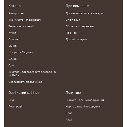
Каталог
Про компанію
Розпродаж
Доставка та оплата товарів
Тканини та наповнювачі
Співпраця
Тематичні колекцii
Обмін та повернення
Кухня
Про нас
Спальня
Договір оферти
Ванна
Штори та Гардини
Декор
Одяг
Текстиль для готелів та ресторанів
HoReCa
Сертифікати подарункові
Особистий кабінет
Покупцю
Вхід
Знижка на день народження
Реєстрація
Корпоративні подарунки
Блог
Акції