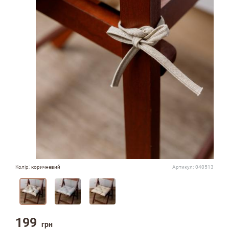
Колір:
коричневий
Артикул:
040513
199
грн