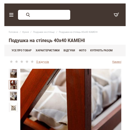
Замовлення зворотнього дзвінку
Головна
Кухня
Подушки на стільці
Подушка на стілець 40х40 КАМЕНІ
З 9:30 - 17:30. Субота, неділя - вихідні дні.
Подушка на стілець 40х40 КАМЕНІ
(097) 416-90-33
,
УСЕ ПРО ТОВАР
ХАРАКТЕРИСТИКИ
ВІДГУКИ
ФОТО
КУПУЮТЬ РАЗОМ
(066) 339-07-15
0 відгуків
Камені