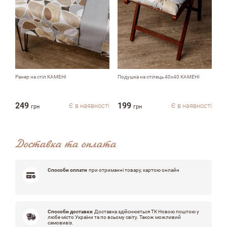
Коментар
Ранер на стіл КАМЕНІ
Подушка на стілець 40х40 КАМЕНІ
По
Переваги
249
199
1
Є в наявності
Є в наявності
грн
грн
Доставка та оплата
Недоліки
Способи оплати
при отриманні товару, картою онлайн
Оцініть, будь ласка
Способи доставки
Доставка здійснюється ТК Новою поштою у
любе місто України та по всьому світу. Також можливий
самовивіз.