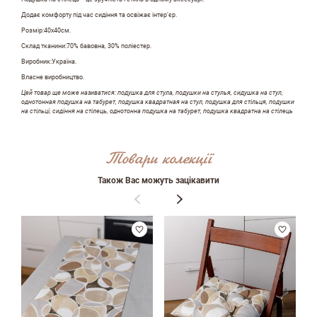
Додає комфорту під час сидіння та освіжає інтер’єр.
Розмір:40х40см.
Склад тканини:70% бавовна, 30% поліестер.
Виробник:Україна.
Власне виробництво.
Цей товар ще може називатися: подушка для стула, подушки на стулья, сидушка на стул,
однотонная подушка на табурет, подушка квадратная на стул, подушка для стільця, подушки
на стільці, сидіння на стілець, однотонна подушка на табурет, подушка квадратна на стілець
Товари колекції
Залишити вiдгук про магазин
Також Вас можуть зацікавити
ПІБ
email