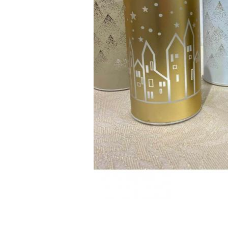
Залишити вiдг
ПІБ
email
Коментар