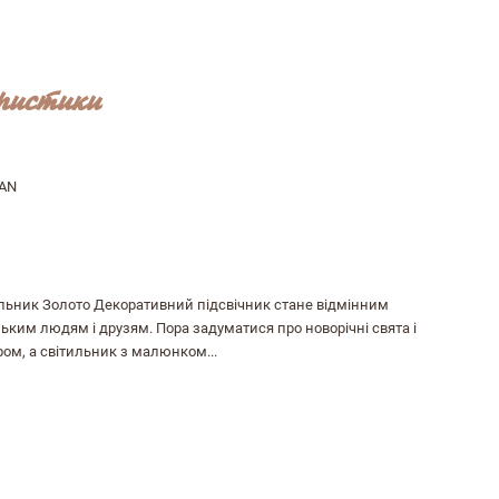
ристики
AN
ильник Золото Декоративний підсвічник стане відмінним
ким людям і друзям. Пора задуматися про новорічні свята і
ом, а свiтильник з малюнком...