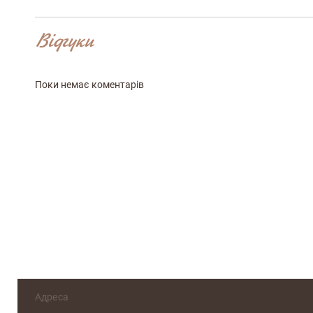
Відгуки
Переваги
Поки немає коментарів
Оцініть, будь ласка
Адреса