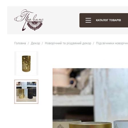
КАТАЛОГ ТОВАРІВ
Головна
Декор
Новорічний та різдвяний декор
Пiдсвiчники новорiчн