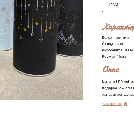
15СМ
Характе
Колір:
золотий
Склад:
скло
ук про магазин
Виробник:
EDELM
Розмір:
15см
Опис
Купити LED світ
подарунком близь
запасатися декор
ЧИТАТИ БІЛЬШЕ