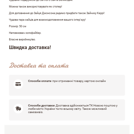
чудовим подарунком до світлого свята Великодня.
Можна також використовувати як стопер!
Для доповнення до Зайця Джонсона радимо придбати також Зайчиху Керрі!
ПІБ
Чудова пара зайців для взаємодоповнення вашого інтер'єру!
Розмір: 50 см
Наповнювач холофайбер.
Власне виробництво.
email
Швидка доставка!
Доставка та оплата
Коментар
Способи оплати
при отриманні товару, картою онлайн
Способи доставки
Доставка здійснюється ТК Новою поштою у
любе місто України та по всьому світу. Також можливий
самовивіз.
Переваги