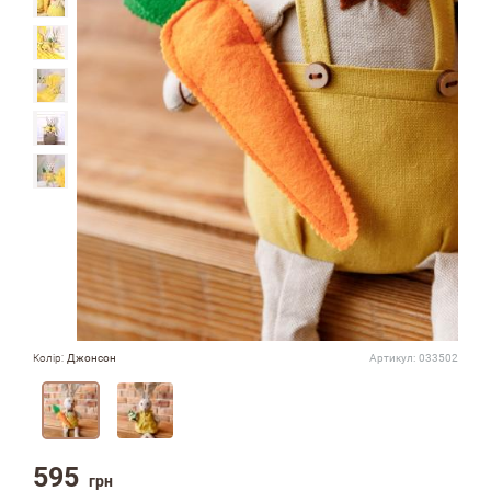
Колір:
Джонсон
Артикул:
033502
595
грн