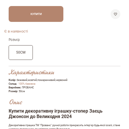
КУПИТИ
Є в наявності
Розмір
50СМ
Характеристики
Колір:
бежевий,жовтий,помаранчевий,червоний
Склад:
100% бавовна
Виробник:
ПРОВАНС
Розмір:
50см
Опис
Купити декоративну іграшку-стопер Заєць
Джонсон до Великодня 2024
Залишити вiдгук про магазин
Декоративна іграшка ТМ "Прованс" ручної роботи прикрасить інтер'єр будь-якої оселі, стане