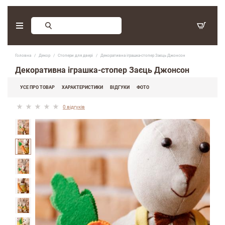
Замовлення зворотнього дзвінку
Головна
Декор
Стопери для дверi
Декоративна іграшка-стопер Заєць Джонсон
З 9:30 - 17:30. Субота, неділя - вихідні дні.
Декоративна іграшка-стопер Заєць Джонсон
(097) 416-90-33
,
УСЕ ПРО ТОВАР
ХАРАКТЕРИСТИКИ
ВІДГУКИ
ФОТО
(066) 339-07-15
0 відгуків