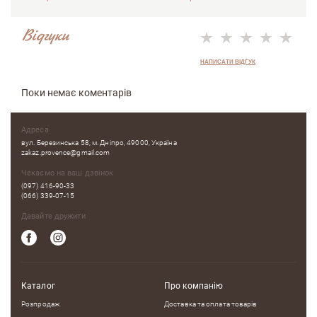
Відгуки
НАПИСАТИ ВІДГУК
Поки немає коментарів
Адреса
вул. Березинська 58, м. Дніпро, 49000, Україна
zakaz.provence@gmail.com
Чекаємо на ваш дзвінок
(097) 416-90-33
(066) 339-07-15
Давайте дружити
Каталог
Про компанію
Розпродаж
Доставка та оплата товарів