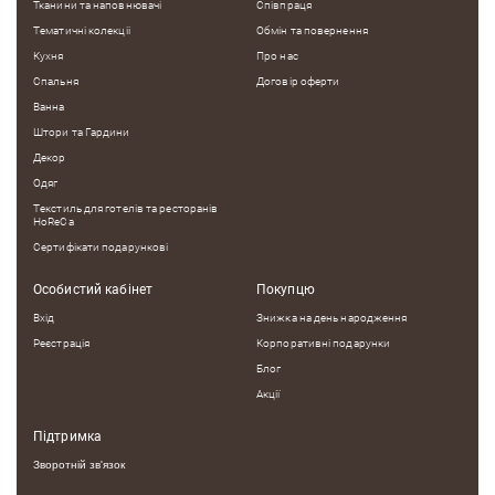
Тканини та наповнювачі
Співпраця
Тематичні колекцii
Обмін та повернення
Кухня
Про нас
Спальня
Договір оферти
Ванна
Штори та Гардини
Декор
Одяг
Текстиль для готелів та ресторанів
HoReCa
Сертифікати подарункові
Особистий кабінет
Покупцю
Вхід
Знижка на день народження
Реєстрація
Корпоративні подарунки
Блог
Акції
Підтримка
Зворотній зв'язок