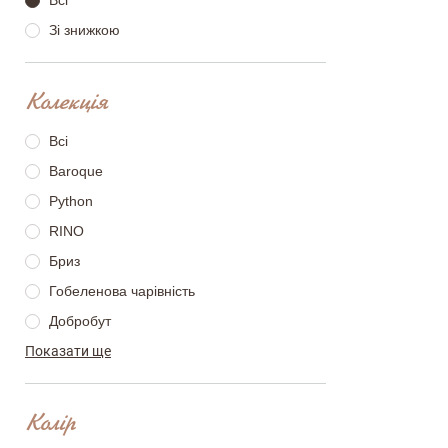
Всі
Зі знижкою
Залишити вiдг
Колекція
ПІБ
Всі
Baroque
Python
email
RINO
Бриз
Гобеленова чарівність
Коментар
Добробут
Показати ще
Зірки
Лаванда
Лавандовий садочок
Колір
Настрій