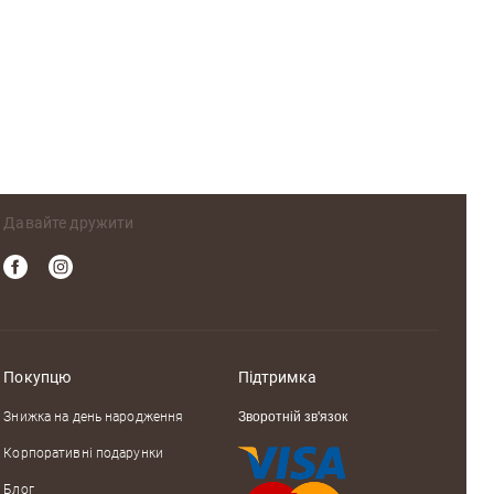
Давайте дружити
Покупцю
Підтримка
Знижка на день народження
Зворотній зв'язок
Корпоративні подарунки
Блог