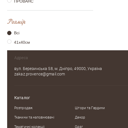
ПРОВАНС
Розмір
Всі
41х40см
Адреса
вул. Березинська 58, м. Дніпро, 49000, Україна
zakaz.provence@gmail.com
Каталог
Розпродаж
Штори та Гардини
Тканини та наповнювачі
Декор
Тематичні колекцii
Одяг