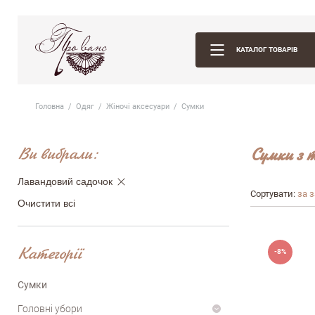
КАТАЛОГ ТОВАРІВ
Головна
Одяг
Жіночі аксесуари
Сумки
Ви вибрали:
Сумки з 
Лавандовий садочок
Сортувати:
за 
Очистити всі
Категорії
-8%
Сумки
Головні убори