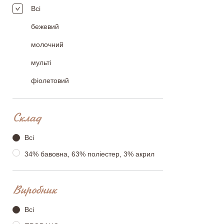
Переваги
Всі
Суцвіття
бежевий
молочний
Оцініть, будь ласка
мульті
фіолетовий
Склад
Всі
34% бавовна, 63% поліестер, 3% акрил
Виробник
Всі