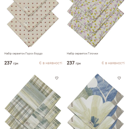
Оцініть, будь ласка
Набір серветок Горох бордо
Набір серветок Гілочки
237
237
Є в наявності
Є в наявності
грн
грн