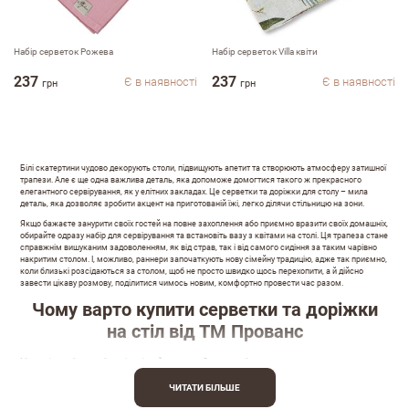
Набір серветок Рожева
Набір серветок Villa квіти
237
237
Є в наявності
Є в наявності
грн
грн
Білі скатертини чудово декорують столи, підвищують апетит та створюють атмосферу затишної
трапези. Але є ще одна важлива деталь, яка допоможе домогтися такого ж прекрасного
елегантного сервірування, як у елітних закладах. Це серветки та доріжки для столу – мила
деталь, яка дозволяє зробити акцент на приготованій їжі, легко ділячи стільницю на зони.
Якщо бажаєте занурити своїх гостей на повне захоплення або приємно вразити своїх домашніх,
обирайте одразу набір для сервірування та встановіть вазу з квітами на столі. Ця трапеза стане
справжнім вишуканим задоволенням, як від страв, так і від самого сидіння за таким чарівно
накритим столом. І, можливо, раннери започаткують нову сімейну традицію, адже так приємно,
коли близькі розсідаються за столом, щоб не просто швидко щось перехопити, а й дійсно
завести цікаву розмову, поділитися чимось новим, комфортно провести час разом.
Чому варто купити серветки та доріжки
на стіл від ТМ Прованс
Ми самі виробляємо брендів якісний текстиль. Свою виробництво дає змогу пропонувати
покупцям різноманітний вибір тканин:
ЧИТАТИ БІЛЬШЕ
різнокольорових, з різними орнаментами, однотонних – адже доріжки для обіднього столі
можливо використовувати на свята та для щоденного прийняття їжі;