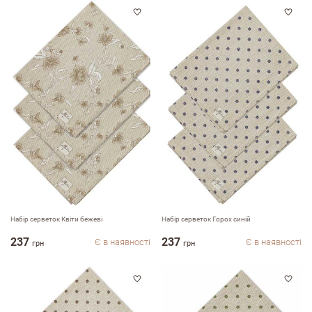
Набір серветок Квіти бежеві
Набір серветок Горох синій
237
237
Є в наявності
Є в наявності
грн
грн
Залишити вiдгук про магазин
ПІБ