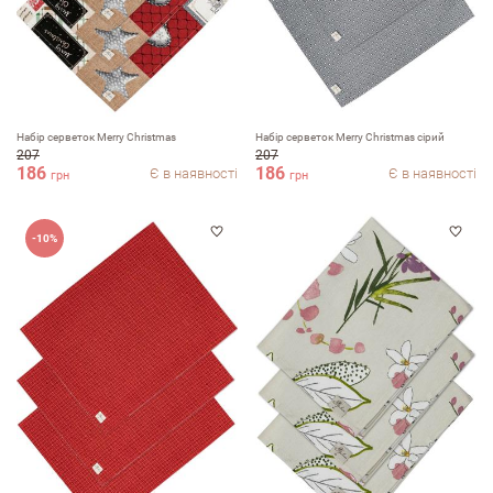
Набір серветок Merry Christmas
Набір серветок Merry Christmas сірий
207
207
186
186
Є в наявності
Є в наявності
грн
грн
-10%