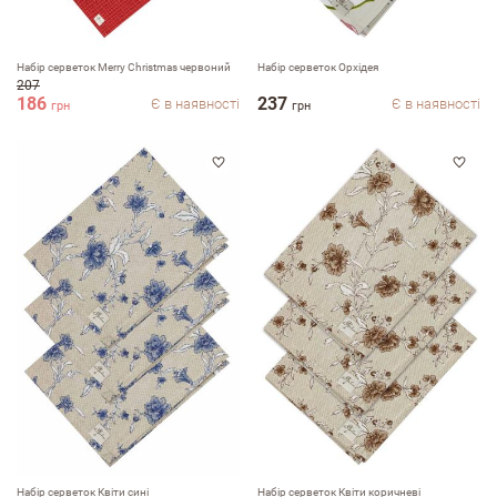
Набір серветок Merry Christmas червоний
Набір серветок Орхідея
207
186
237
Є в наявності
Є в наявності
грн
грн
Набір серветок Квіти сині
Набір серветок Квіти коричневі