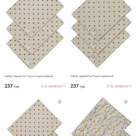
email
Коментар
Набір серветок Горох коричневий
Набір серветок Горох зелений
237
237
Є в наявності
Є в наявності
грн
грн
Переваги
Недоліки