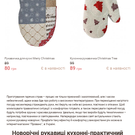
Рукавичка для кухні Merry Christmas
Кухонна рукавичка Christmas Tree
89
99
80
89
Є в наявності
Є в наявності
грн
грн
Приготування гарячих страв – процес не тільки приємний і захоплюючий, але і часом
небезпечний, адже мова йде про роботу з високими температурами. При переміщенні нагрітого
посуду насамперед страждають руки, які беруть на себе всі ризики, пов'язані з опіками. Щоб
мінімізувати травматичні ситуації і з комфортом готувати, а також пересувати гарячий посуд,
будуть потрібна зручна і красива рукавичка. Ідеально, якщо такi вироби будуть тематичними –
наприклад, пов'язаними зі святкуванням. Напередодні зимових свят актуальними стають
кухонні рукавиці новорічні. Придбати таку ефектну й комфортну у використанні річ можна в
інтернет-магазині "Прованс", в Україні.
Новорічні рукавиці кухонні-практичний