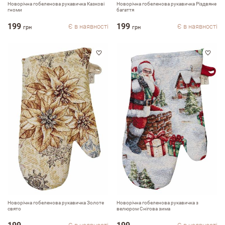
Новорічна гобеленова рукавичка Казкові
Новорічна гобеленова рукавичка Різдвяне
гноми
багаття
199
199
Є в наявності
Є в наявності
грн
грн
Новорічна гобеленова рукавичка Золоте
Новорічна гобеленова рукавичка з
свято
велюром Снігова зима