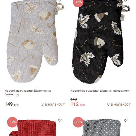
-25%
Коментар
Переваги
Недоліки
Новорічна рукавиця Шапочки на
Новорічна рукавиця Шапочки на чорному
бежевому
149
149
112
Є в наявності
Є в наявності
грн
грн
Оцініть, будь ласка
-10%
-10%