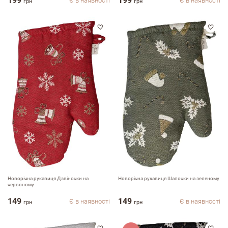
199
199
Є в наявності
Є в наявності
грн
грн
Залишити вiдгук про магазин
ПІБ
Новорічна рукавиця Дзвіночки на
Новорічна рукавиця Шапочки на зеленому
червоному
email
149
149
Є в наявності
Є в наявності
грн
грн