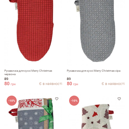
Рукавичка для кухні Merry Christmas
Рукавичка для кухні Merry Christmas сіра
червона
89
89
80
80
Є в наявності
Є в наявності
грн
грн
-10%
-10%