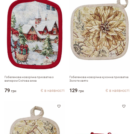
email
Коментар
Гобеленова новорічна прихватка з
Гобеленова новорічна кухонна прихватка
велюром Снігова зима
Золоте свято
79
129
Є в наявності
Є в наявності
грн
грн
Переваги
Недоліки