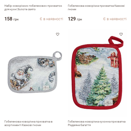
Набір новорічних гобеленових прихваток
Гобеленова новорічна прихватка Казкові
для кухні Золоте свято
гноми
158
129
Є в наявності
Є в наявності
грн
грн
Гобеленова новорічна прихватка в
Гобеленова новорічна кухонна прихватка
асортименті Казкові гноми
Різдвяне багаття