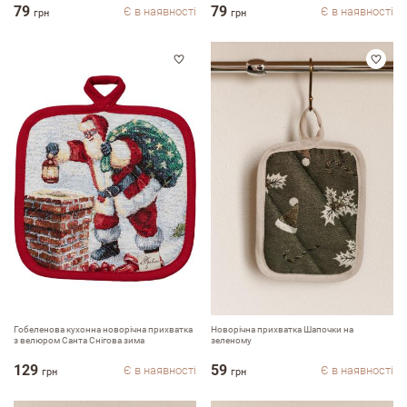
79
79
Є в наявності
Є в наявності
грн
грн
Гобеленова кухонна новорічна прихватка
Новорічна прихватка Шапочки на
з велюром Санта Снігова зима
зеленому
129
59
Є в наявності
Є в наявності
грн
грн