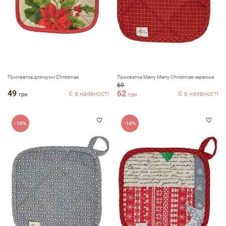
Прихватка для кухні Christmas
Прихватка Merry Merry Christmas червона
69
49
62
Є в наявності
Є в наявності
грн
грн
-10%
-10%