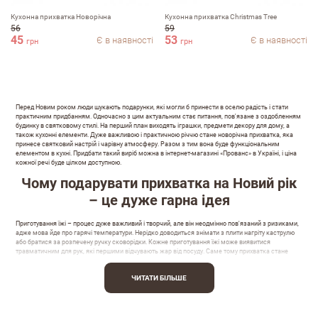
Кухонна прихватка Hoворічна
Кухонна прихватка Christmas Tree
56
59
45
53
Є в наявності
Є в наявності
грн
грн
Перед Новим роком люди шукають подарунки, які могли б принести в оселю радість і стати
практичним придбанням. Одночасно з цим актуальним стає питання, пов'язане з оздобленням
будинку в святковому стилі. На перший план виходять іграшки, предмети декору для дому, а
також кухоннi елементи. Дуже важливою і практичною річчю стане новорічна прихватка, яка
принесе святковий настрій і чарівну атмосферу. Разом з тим вона буде функціональним
елементом в кухні. Придбати такий виріб можна в інтернет-магазині «Прованс» в Україні, і ціна
кожної речі буде цілком доступною.
Чому подарувати прихватка на Новий рік
– це дуже гарна ідея
Приготування їжі – процес дуже важливий і творчий, але він неодмінно пов'язаний з ризиками,
адже мова йде про гарячi температури. Нерідко доводиться знімати з плити нагріту каструлю
або братися за розпечену ручку сковорідки. Кожне приготування їжі може виявитися
травматичним для рук, які першими відчувають жар від посуду. Саме тому прихватка стане
незамінною і вигідною покупкою, вартість якої не буде ударом по гаманцю.
Чому варто вибрати виріб саме в "Провансі"? Кожна новорічна прихватка, представлена на
ЧИТАТИ БІЛЬШЕ
фото, відрізняється:
високою якістю матеріалу;
міцністю;