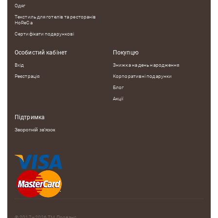
Одяг
Текстиль для готелів та ресторанів
HoReCa
Сертифікати подарункові
Особистий кабінет
Покупцю
Вхід
Знижка на день народження
Реєстрація
Корпоративні подарунки
Блог
Акції
Підтримка
Зворотній зв'язок
© 2017–2026
ТМ Прованс