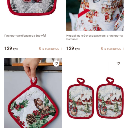
Прихватка гобеленова Snowfall
Новорічна гобеленова кухонна прихватка
Carousel
129
129
Є в наявності
Є в наявності
грн
грн