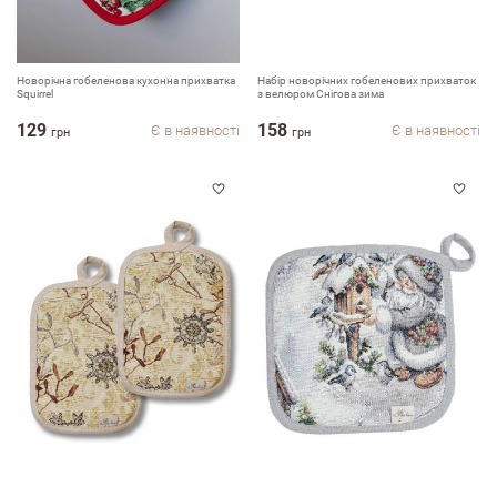
Новорічна гобеленова кухонна прихватка
Набір новорічних гобеленових прихваток
Squirrel
з велюром Снігова зима
129
158
Є в наявності
Є в наявності
грн
грн