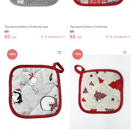
Прихватка Merry Christmas сіра
Прихватка Merry Christmas
69
69
62
62
Є в наявності
Є в наявності
грн
грн
-20%
-10%