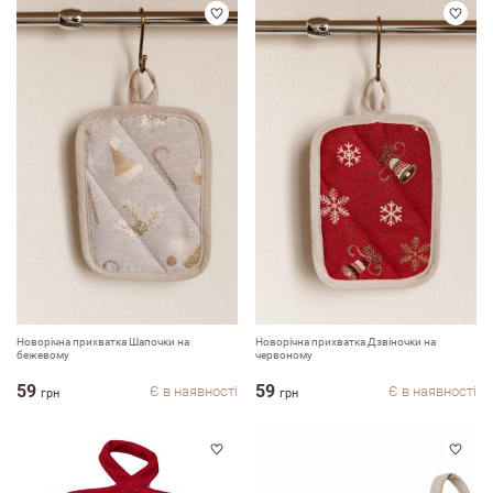
Новорічна прихватка Шапочки на
Новорічна прихватка Дзвіночки на
бежевому
червоному
59
59
Залишити вiдгук про магазин
Є в наявності
Є в наявності
грн
грн
ПІБ