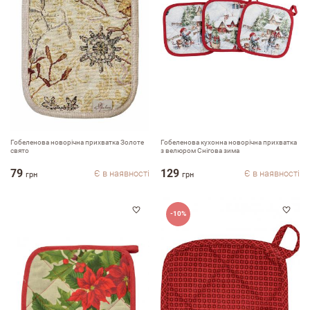
Оцініть, будь ласка
Гобеленова новорічна прихватка Золоте
Гобеленова кухонна новорічна прихватка
свято
з велюром Снігова зима
79
129
Є в наявності
Є в наявності
грн
грн
-10%