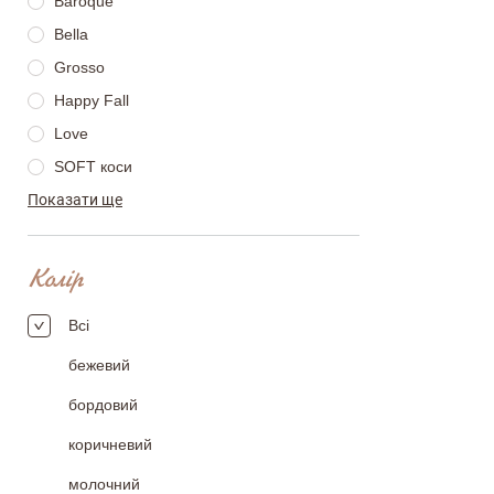
Baroque
Bella
Grosso
email
Happy Fall
Love
SOFT коси
Коментар
Показати ще
Touch
Вінтаж
Глорія
Колір
Діно
Всі
Лука
Переваги
бежевий
бордовий
коричневий
Оцініть, будь ласка
молочний