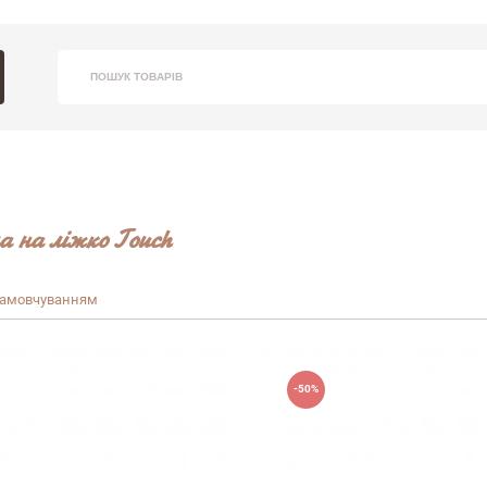
Вхід
Замов
ПОШУК ТОВАРІВ
З 9:30 - 1
(09
а на ліжко
Touch
замовчуванням
З
Нагада
-50%