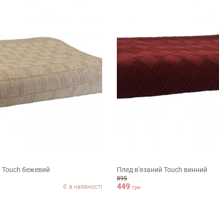
70см
90х130см
й Touch бежевий
Плед в'язаний Touch винний
ук про магазин
895
449
Є в наявності
грн