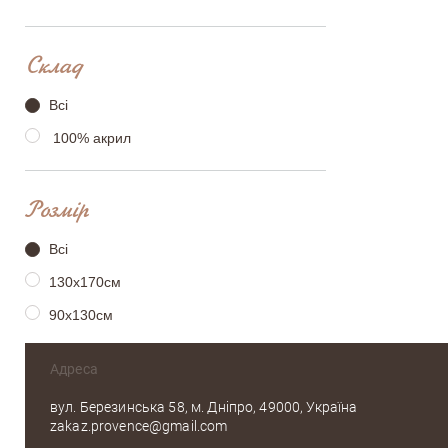
Склад
Всі
100% акрил
Розмір
Всі
130х170см
90х130см
Адреса
вул. Березинська 58, м. Дніпро, 49000, Україна
zakaz.provence@gmail.com