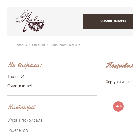
КАТАЛОГ ТОВАРІВ
Головна
Спальня
Покривала на ліжко
Ви вибрали:
Покривал
Touch
Сортувати:
за 
Очистити всі
Категорії
-47%
В'язані покривала
Гобеленовi