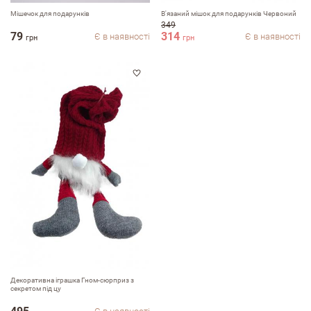
Мішечок для подарунків
В'язаний мiшок для подарункiв Червоний
349
email
79
314
Є в наявності
Є в наявності
грн
грн
Коментар
Переваги
Недоліки
Декоративна iграшка Гном-сюрприз з
секретом пiд цу