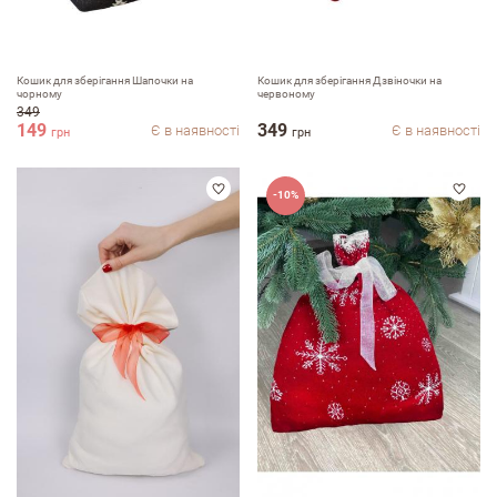
Кошик для зберігання Шапочки на
Кошик для зберігання Дзвіночки на
чорному
червоному
349
149
349
Є в наявності
Є в наявності
грн
грн
-10%
Залишити вiдгук про магазин
ПІБ