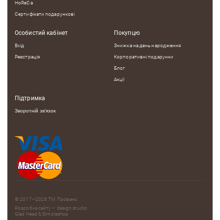
HoReCa
Сертифікати подарункові
Особистий кабінет
Покупцю
Вхід
Знижка на день народження
Реєстрація
Корпоративні подарунки
Блог
Акції
Підтримка
Зворотній зв'язок
© 2017–2026
ТМ Прованс
Розробка сайту – design studio
Glad Head
&
Simplashop