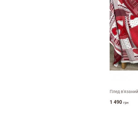
130х170с
Плед в'язани
1 490
грн