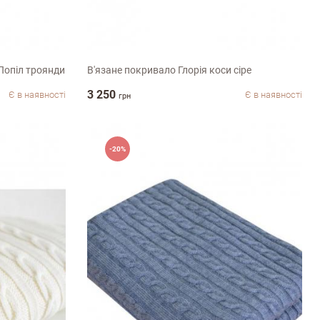
140х180см
 Попіл троянди
В'язане покривало Глорія коси сіре
3 250
Є в наявності
Є в наявності
грн
-20%