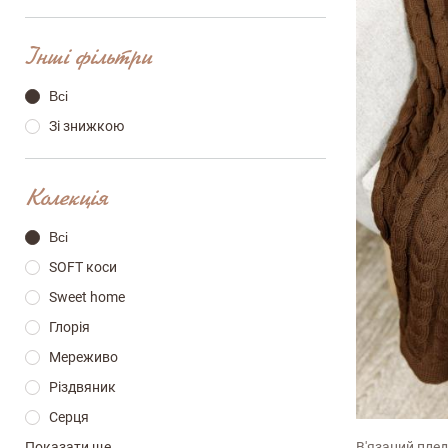
Інші фільтри
Всі
Зі знижкою
Колекція
Всі
SOFT коси
Sweet home
Глорія
Мереживо
140х1
Різдвяник
Серця
В'язаний пле
Показати ще