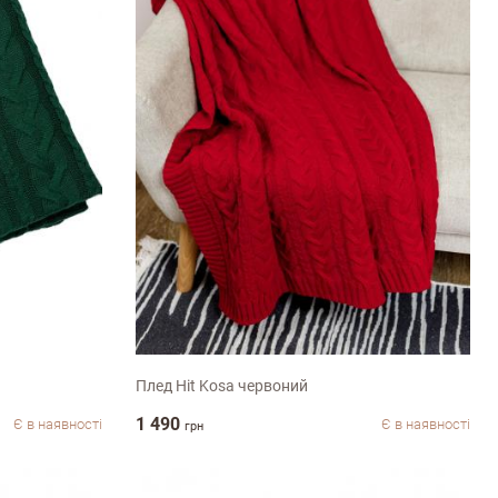
130х170см
Плед Hit Kosa червоний
1 490
Є в наявності
Є в наявності
грн