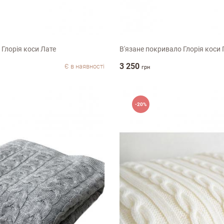
80см
140х180см
 Глорiя коси Лате
В'язане покривало Глорія коси
3 250
Є в наявності
грн
Недоліки
-20%