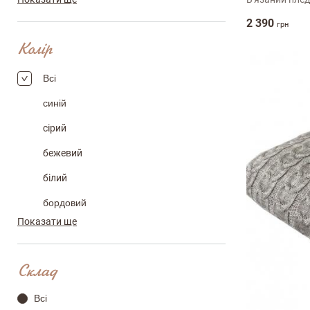
2 390
грн
Колір
Всі
cиній
cірий
Залишити вiдг
бежевий
білий
ПІБ
бордовий
Показати ще
бузковий
email
зелений
Склад
коричневий
Всі
молочний
Коментар