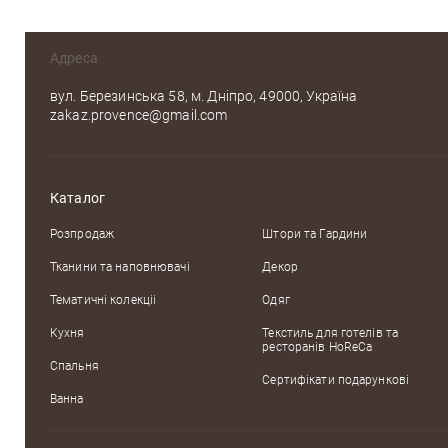
Адреса
вул. Березинська 58, м. Дніпро, 49000, Україна
zakaz.provence@gmail.com
Каталог
Розпродаж
Штори та Гардини
Тканини та наповнювачі
Декор
Тематичні колекцii
Одяг
Кухня
Текстиль для готелів та
ресторанів HoReCa
Спальня
Сертифікати подарункові
Ванна