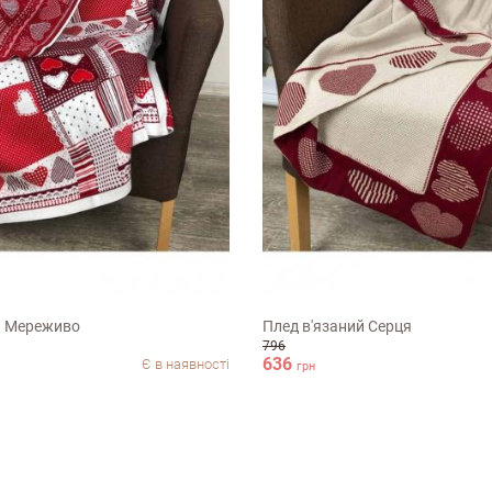
м
100х150см
й Мереживо
Плед в'язаний Серця
796
636
Є в наявності
грн