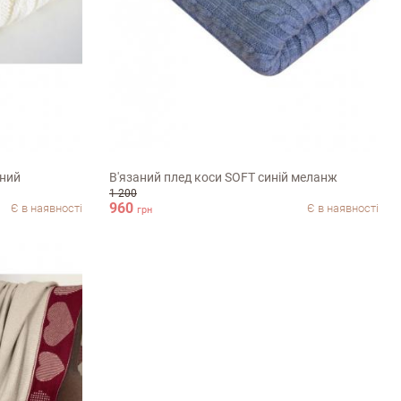
90х130см
чний
В'язаний плед коси SOFT синiй меланж
1 200
960
Є в наявності
Є в наявності
грн