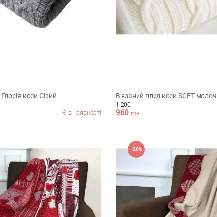
80см
90х130см
 Глорiя коси Сiрий
В'язаний плед коси SOFT моло
1 200
960
Є в наявності
грн
-20%