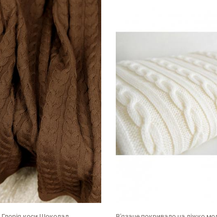
80см
90х130см
д Глорiя коси Шоколад
В'язане покривало на ліжко мо