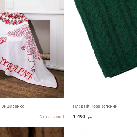
м
130х170см
й Вишиванка
Плед Hit Kosa зелений
1 490
Є в наявності
грн