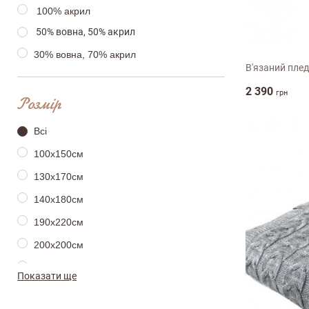
100% акрил
рожевий
140х1
50% вовна, 50% акрил
фіолетовий
30% вовна, 70% акрил
червоний
В'язаний плед
2 390
грн
Розмір
Переваги
Всі
100х150см
Оцініть, будь ласка
130х170см
140х180см
190х220см
200х200см
220х240см
Показати ще
90х130см