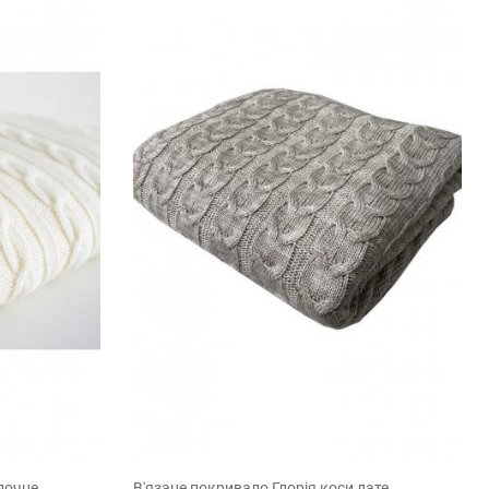
140х180см
лочне
В'язане покривало Глорія коси лате