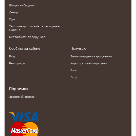
ідеальне рішення.
Штори та Гардини
Декор
Одяг
Текстиль для готелів та ресторанів
HoReCa
Сертифікати подарункові
Особистий кабінет
Покупцю
Вхід
Знижка на день народження
Реєстрація
Корпоративні подарунки
Блог
Акції
Підтримка
Зворотній зв'язок