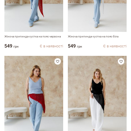
Жіноча припинда-хустка на пояс червона
Жіноча припинда-хустка на пояс біла
549
549
Є в наявності
Є в наявності
грн
грн
Залишити вiдгук про магазин
ПІБ