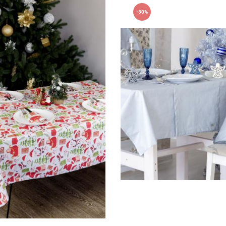
-50%
40см
136х136см