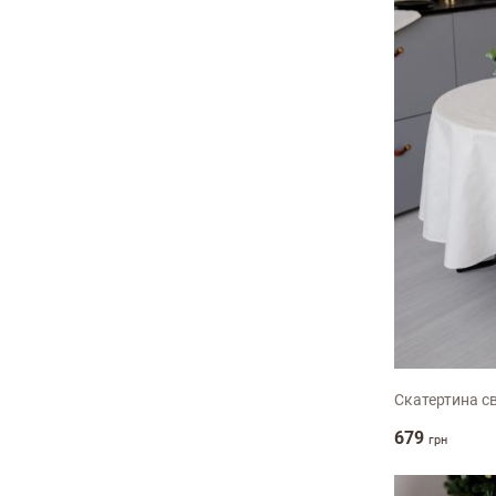
135х180см
135х220см
135х240см
135х260см
135х300см
135х350см
136х136см
136х180см
136х220см
D136с
136х300см
140х140см
Скатертина с
140х180см
679
30х50см
грн
40х40см