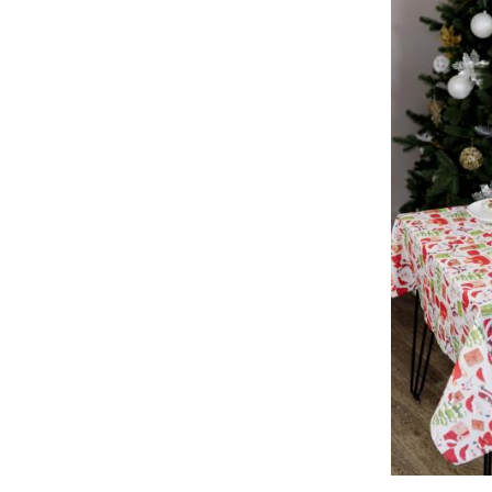
80x80см
120х136см
120х140см
D136см
D140см
D200см
D180см
D90см
136х350см
132х120см
D11см
120х1