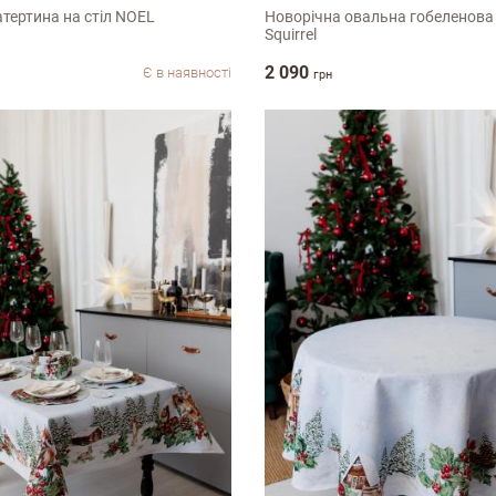
тертина на стіл NOEL
Новорічна овальна гобеленова
Squirrel
2 090
Є в наявності
грн