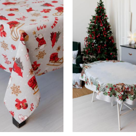
36см
135х180см