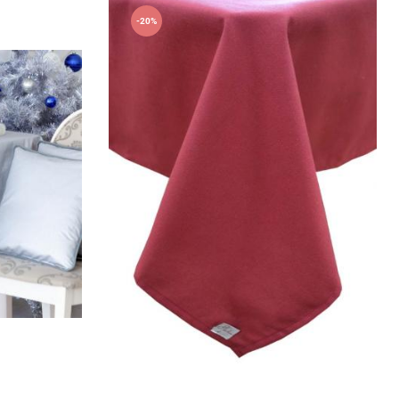
-20%
136х136см