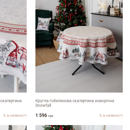
D136см
 скатертина
Кругла гобеленова скатертина новорічна
Snowfall
1 596
Є в наявності
Є в наявності
грн