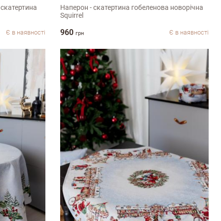
 скатертина
Наперон - скатертина гобеленова новорічна
Squirrel
960
Є в наявності
Є в наявності
грн