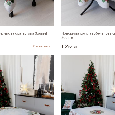
0см
D90см
еленова скатертина Squirrel
Новорічна кругла гобеленова с
Squirrel
ук про магазин
1 596
Є в наявності
грн