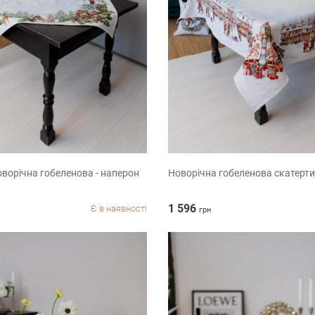
Недоліки
0см
90х100см
ворічна гобеленова - наперон
Новорічна гобеленова скатерти
1 596
Є в наявності
грн