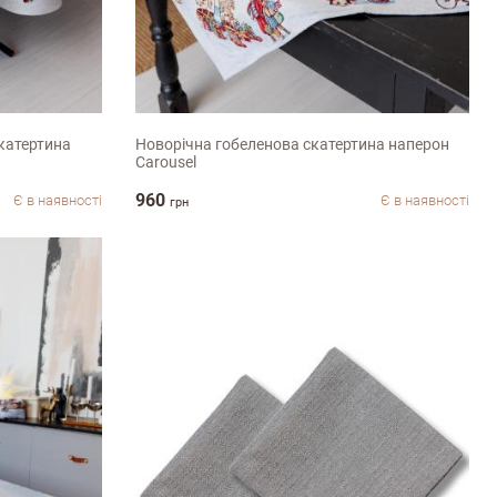
90х100см
катертина
Новорічна гобеленова скатертина наперон
Carousel
960
Є в наявності
Є в наявності
грн