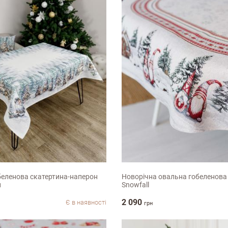
0cм
135х180см
беленова скатертина-наперон
Новорічна овальна гобеленова
и
Snowfall
2 090
Є в наявності
грн