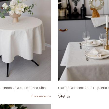
м
132х120см
вяткова кругла Перлина Біла
Скатертина святкова Перлина 
549
Є в наявності
грн