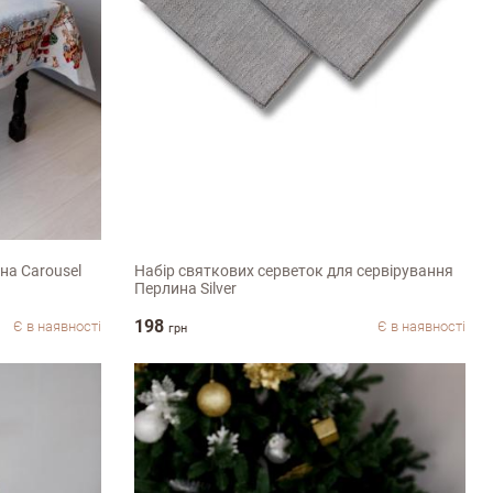
40х40см
на Carousel
Набір святкових серветок для сервірування
Перлина Silver
198
Є в наявності
Є в наявності
грн