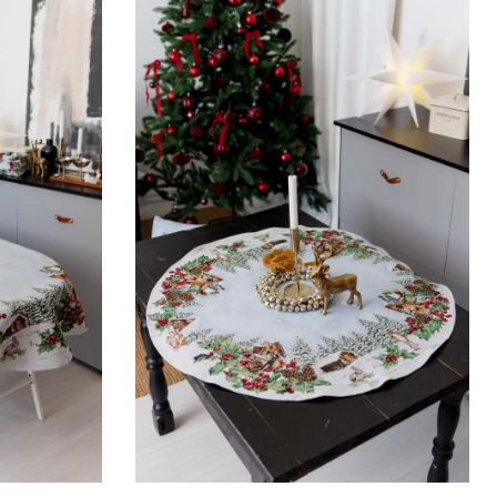
D90см