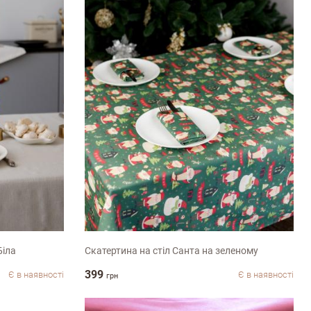
120х140см
Біла
Скатертина на стіл Санта на зеленому
399
Є в наявності
Є в наявності
грн