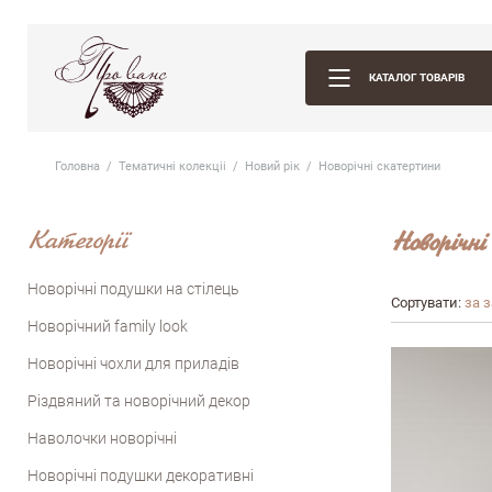
КАТАЛОГ ТОВАРІВ
Головна
Тематичні колекцii
Новий рік
Новорічні скатертини
Категорії
Новорічн
Новорiчнi подушки на стiлець
Сортувати:
за 
Новорiчний family look
Новорічні чохли для приладів
Різдвяний та новорічний декор
Наволочки новорічні
Новорічні подушки декоративні