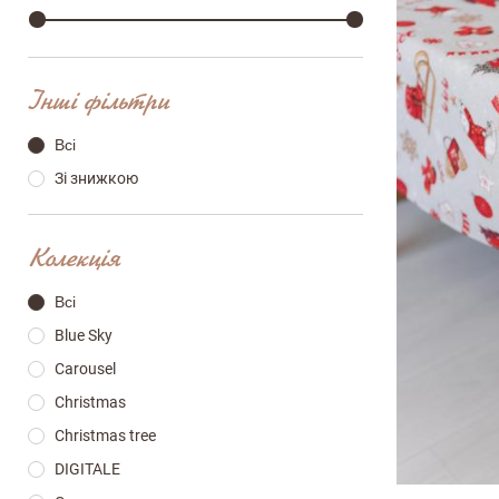
Інші фільтри
Всі
Зі знижкою
Колекція
Всі
Blue Sky
Carousel
Christmas
Christmas tree
120х1
DIGITALE