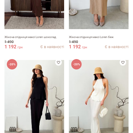
Жіноча спідниця максі Loren шоколад
Жіноча спідниця максі Loren беж
1 490
1 490
1 192
1 192
Є в наявності
Є в наявності
грн
грн
-20%
-20%
Залишити вiдгук про магазин