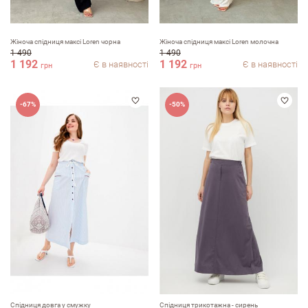
ПІБ
Жіноча спідниця максі Loren чорна
Жіноча спідниця максі Loren молочна
1 490
1 490
1 192
1 192
Є в наявності
Є в наявності
грн
грн
email
-67%
-50%
Коментар
Переваги
Спiдниця довга у смужку
Спідниця трикотажна - сирень