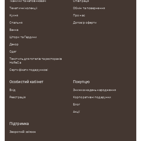
Тканини та наповнювачі
Співпраця
Тематичні колекцii
Обмін та повернення
Кухня
Про нас
Спальня
Договір оферти
Ванна
Штори та Гардини
Декор
Одяг
Текстиль для готелів та ресторанів
HoReCa
Сертифікати подарункові
Особистий кабінет
Покупцю
Вхід
Знижка на день народження
Реєстрація
Корпоративні подарунки
Блог
Акції
Підтримка
Зворотній зв'язок