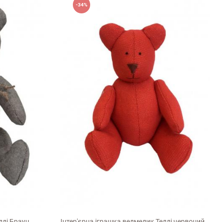
-34%
14см
дді Браун
Інтер'єрна іграшка ведмедик Тедді червоний