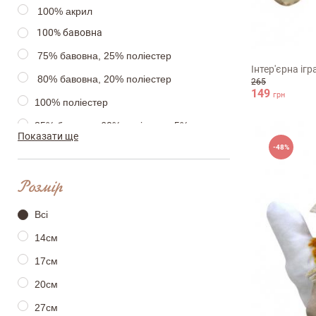
100% акрил
20см
100% бавовна
75% бавовна, 25% поліестер
Інтер'єрна іг
80% бавовна, 20% поліестер
265
149
грн
100% поліестер
35% бавовна, 60% поліестер, 5% люрекс
Показати ще
-48%
трикотажне полотно: 30% бавовна, 70%
акрил.
Розмір
Всі
14см
17см
20см
27см