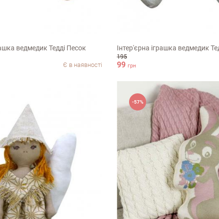
14см
рашка ведмедик Тедді Песок
Інтер'єрна іграшка ведмедик Те
195
99
Є в наявності
грн
-57%