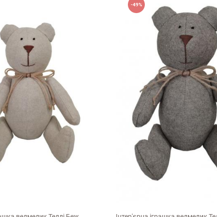
-49%
ук про магазин
20см
рашка ведмедик Тедді Беж
Інтер'єрна іграшка ведмедик Те