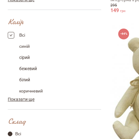
295
149
грн
Колір
email
-44%
Всі
cиній
Коментар
cірий
бежевий
білий
коричневий
Показати ще
мульті
Переваги
рожевий
Склад
червоний
Оцініть, будь ласка
Всі