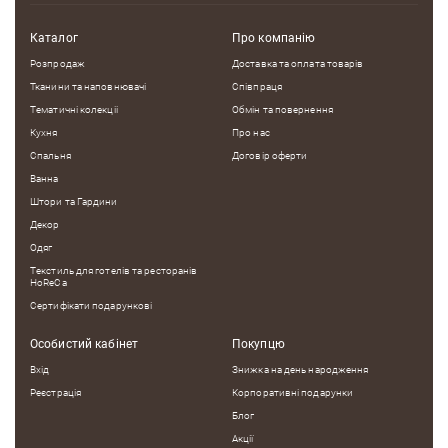
Каталог
Про компанію
Розпродаж
Доставка та оплата товарів
Недоліки
Тканини та наповнювачі
Співпраця
Тематичні колекцii
Обмін та повернення
Кухня
Про нас
Спальня
Договір оферти
Оцініть, будь ласка
Ванна
Штори та Гардини
Декор
Одяг
Текстиль для готелів та ресторанів
HoReCa
Сертифікати подарункові
Особистий кабінет
Покупцю
Вхід
Знижка на день народження
Реєстрація
Корпоративні подарунки
Блог
Акції