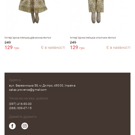
Залишити вiдгук про магазин
ПІБ
Інтер'єрна лялька дівчинка янгол
Інтер'єрна лялька хлопчик янгол
249
249
129
129
Є в наявності
Є в наявності
грн
грн
email
Адреса
Коментар
вул. Березинська 58, м. Дніпро, 49000, Україна
zakaz.provence@gmail.com
Чекаємо на ваш дзвінок
(097) 416-90-33
(066) 339-07-15
Давайте дружити
Переваги