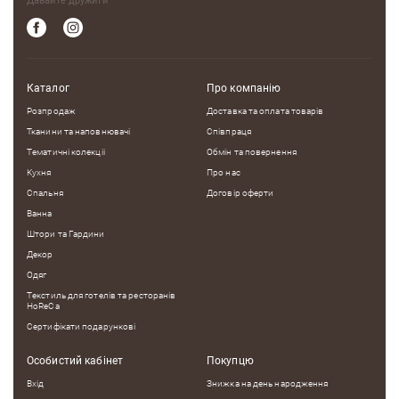
Давайте дружити
Каталог
Про компанію
Розпродаж
Доставка та оплата товарів
Тканини та наповнювачі
Співпраця
Тематичні колекцii
Обмін та повернення
Кухня
Про нас
Спальня
Договір оферти
Ванна
Штори та Гардини
Декор
Одяг
Текстиль для готелів та ресторанів
HoReCa
Сертифікати подарункові
Особистий кабінет
Покупцю
Вхід
Знижка на день народження