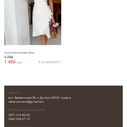
Сукня з воланами Біла
1 790
1 486
Є в наявності
грн
Адреса
вул. Березинська 58, м. Дніпро, 49000, Україна
zakaz.provence@gmail.com
Чекаємо на ваш дзвінок
(097) 416-90-33
(066) 339-07-15