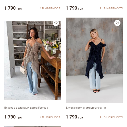
1 790
1 790
Є в наявності
Є в наявності
грн
грн
Залишити вiдгук про магазин
ПІБ
Блузка з воланами довга бежева
Блузка з воланами довга cиня
1 790
1 790
Є в наявності
Є в наявності
грн
грн
email