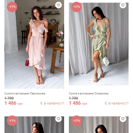
-17%
-17%
Коментар
Переваги
Сукня з воланами Персикова
Сукня з воланами Оливкова
Недоліки
1 790
1 790
1 486
1 486
Є в наявності
Є в наявності
грн
грн
-17%
-17%
Оцініть, будь ласка