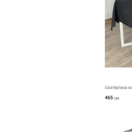
136х1
Скатертина на 
465
грн