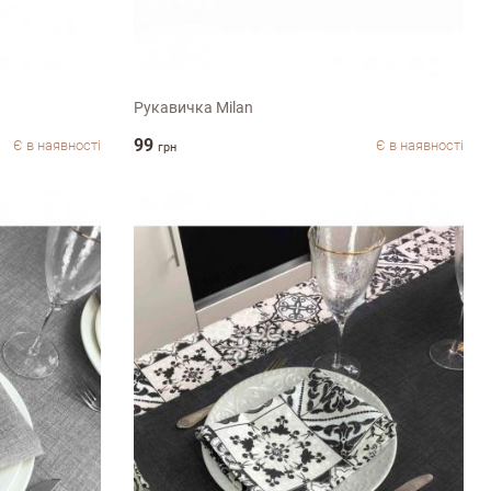
універсальний
Рукавичка Milan
99
Є в наявності
Є в наявності
грн