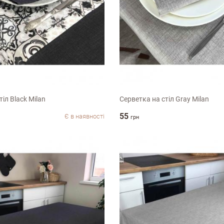
35х45см
іл Black Milan
Серветка на стіл Gray Milan
55
Є в наявності
грн