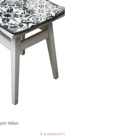
рет Milan
Є в наявності