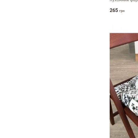
265
грн
Залишити вiдг