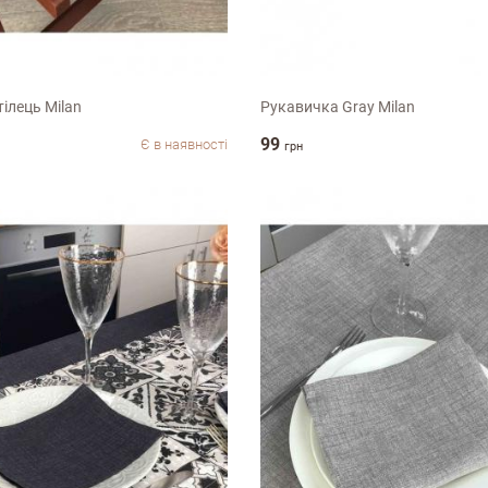
універсальний
ілець Milan
Рукавичка Gray Milan
99
Є в наявності
грн
Недоліки