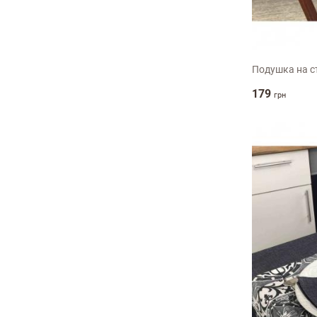
40х40см
ПІБ
Подушка на ст
179
грн
email
Коментар
Переваги