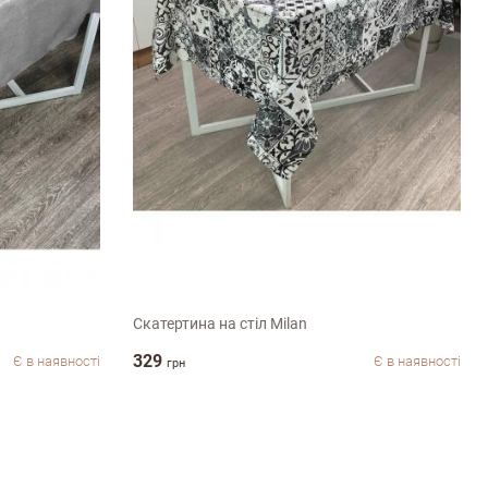
120х136см
Скатертина на стіл Milan
329
Є в наявності
Є в наявності
грн