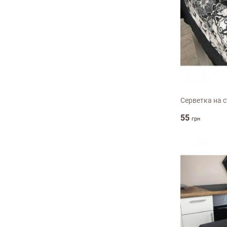
Оцініть, будь ласка
35х45см
Серветка на ст
55
грн