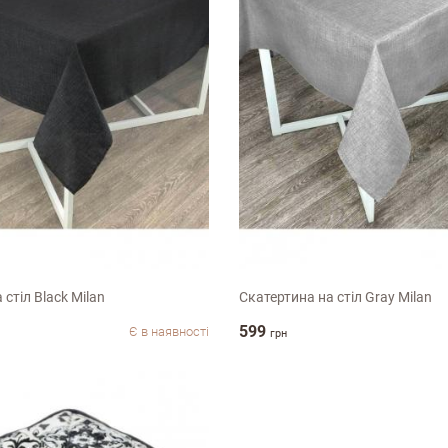
80см
136х220см
стіл Black Milan
Скатертина на стіл Gray Milan
599
Є в наявності
грн