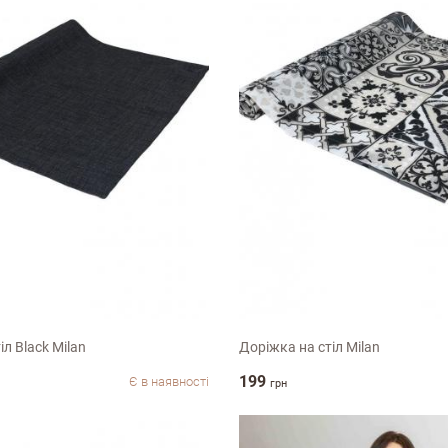
40х120см
іл Black Milan
Доріжка на стіл Milan
199
Є в наявності
грн