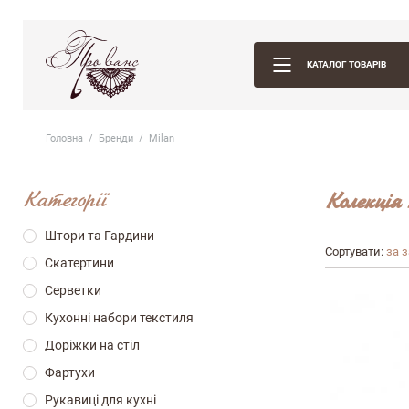
КАТАЛОГ ТОВАРІВ
Головна
Бренди
Milan
Категорії
Колекція
Штори та Гардини
Сортувати:
за 
Скатертини
Серветки
Кухонні набори текстиля
Доріжки на стіл
Фартухи
Рукавиці для кухні