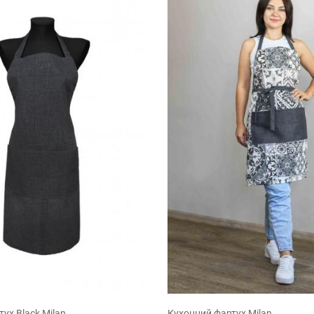
льний
універсальний
ух Black Milan
Кухонний фартух Milan