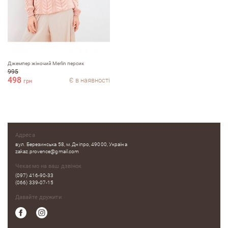
Залишити вiдгук про магазин
ПІБ
Джемпер жіночий Merlin персик
995
498
Є в наявності
грн
email
Адреса
Коментар
вул. Березинська 58, м. Дніпро, 49000, Україна
zakaz.provence@gmail.com
Чекаємо на ваш дзвінок
(097) 416-90-33
(066) 339-07-15
Давайте дружити
Переваги