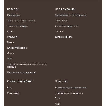
Каталог
Про компанію
Розпродаж
Доставка та оплата товарів
Недоліки
Тканини та наповнювачі
Співпраця
Тематичні колекцii
Обмін та повернення
Кухня
Про нас
Спальня
Договір оферти
Оцініть, будь ласка
Ванна
Штори та Гардини
Декор
Одяг
Текстиль для готелів та ресторанів
HoReCa
Сертифікати подарункові
Особистий кабінет
Покупцю
Вхід
Знижка на день народження
Реєстрація
Корпоративні подарунки
Блог
Акції