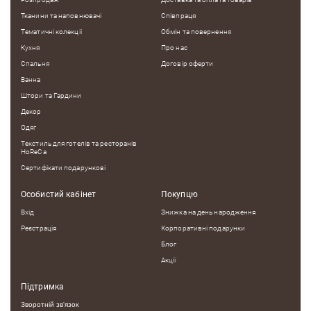
Тканини та наповнювачі
Співпраця
Тематичні колекцii
Обмін та повернення
Кухня
Про нас
Спальня
Договір оферти
Ванна
Штори та Гардини
Декор
Одяг
Текстиль для готелів та ресторанів
HoReCa
Сертифікати подарункові
Особистий кабінет
Покупцю
Вхід
Знижка на день народження
Реєстрація
Корпоративні подарунки
Блог
Акції
Підтримка
Зворотній зв'язок