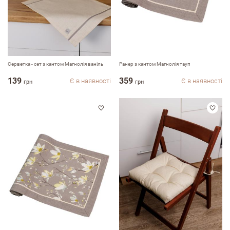
Серветка - сет з кантом Магнолія ваніль
Ранер з кантом Магнолія тауп
139
359
Є в наявності
Є в наявності
грн
грн
Залишити вiдгук про магазин
ПІБ
email