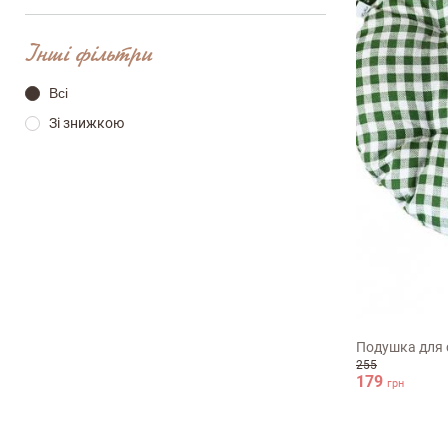
ПІБ
Інші фільтри
Всі
Зі знижкою
email
Коментар
40х40см
Подушка для 
255
Переваги
179
грн