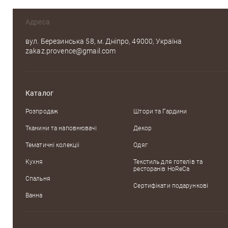
Оцініть, будь ласка
Адреса
вул. Березинська 58, м. Дніпро, 49000, Україна
zakaz.provence@gmail.com
Каталог
Розпродаж
Штори та Гардини
Тканини та наповнювачі
Декор
Тематичні колекцii
Одяг
Кухня
Текстиль для готелів та
ресторанів HoReCa
Спальня
Сертифікати подарункові
Ванна