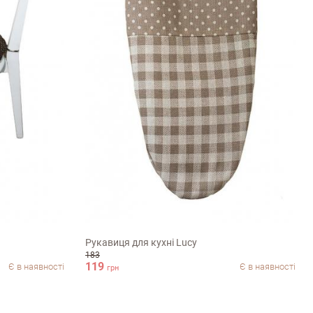
36х21см
Рукавиця для кухні Lucy
183
119
Є в наявності
Є в наявності
грн