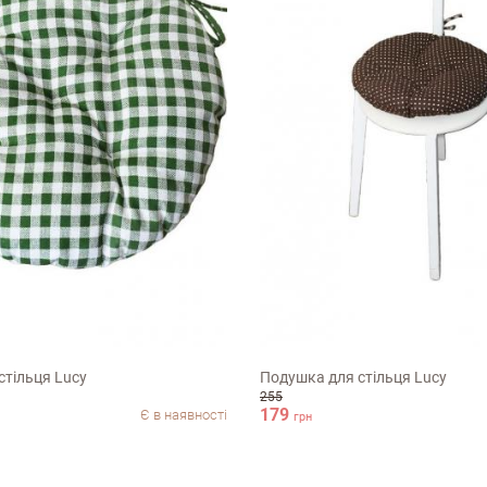
40х40см
стільця Lucy
Подушка для стільця Lucy
255
Недоліки
179
Є в наявності
грн