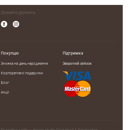
Давайте дружити
Покупцю
Підтримка
Знижка на день народження
Зворотній зв'язок
Корпоративні подарунки
Блог
Акції
Розробка сайту – design studio
Glad Head
&
Simplashop