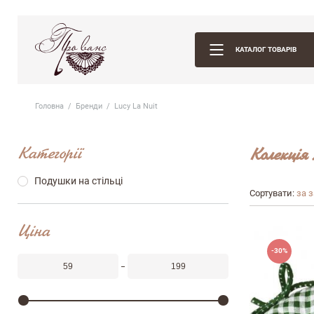
КАТАЛОГ ТОВАРІВ
Головна
Бренди
Lucy La Nuit
Категорії
Колекція 
Подушки на стільці
Сортувати:
за 
Ціна
-30%
Залишити вiдг