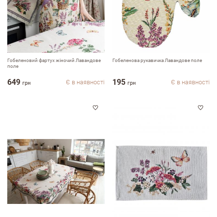
Гобеленовий фартух жіночий Лавандове
Гобеленова рукавичка Лавандове поле
поле
649
195
Є в наявності
Є в наявності
грн
грн