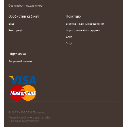
Сертифікати подарункові
Особистий кабінет
Покупцю
Вхід
Знижка на день народження
Реєстрація
Корпоративні подарунки
Блог
Акції
Підтримка
Зворотній зв'язок
© 2017–2026
ТМ Прованс
Розробка сайту – design studio
Glad Head
&
Simplashop