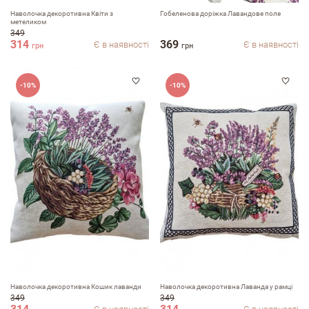
Наволочка декоротивна Квіти з
Гобеленова доріжка Лавандове поле
метеликом
349
314
369
Є в наявності
Є в наявності
грн
грн
Залишити вiдгук про магазин
-10%
-10%
ПІБ
email
Коментар
Наволочка декоротивна Кошик лаванди
Наволочка декоротивна Лаванда у рамці
349
349