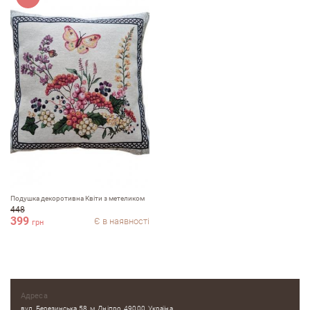
Подушка декоротивна Квіти з метеликом
448
399
Є в наявності
грн
Адреса
вул. Березинська 58, м. Дніпро, 49000, Україна