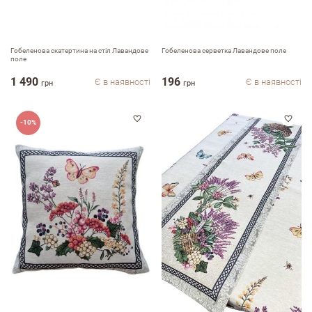
Гобеленова скатертина на стiл Лавандове
Гобеленова серветка Лавандове поле
поле
1 490
196
Є в наявності
Є в наявності
грн
грн
-10%