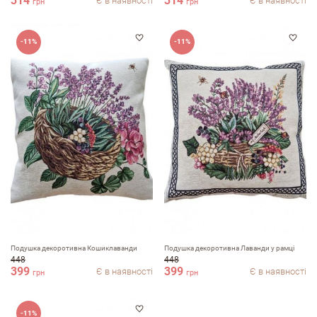
314
314
Є в наявності
Є в наявності
грн
грн
-11%
-11%
Переваги
Недоліки
Оцініть, будь ласка
Подушка декоротивна Кошиклаванди
Подушка декоротивна Лаванди у рамці
448
448
399
399
Є в наявності
Є в наявності
грн
грн
-11%