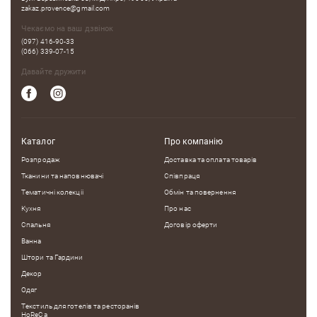
zakaz.provence@gmail.com
Чекаємо на ваш дзвінок
(097) 416-90-33
(066) 339-07-15
Давайте дружити
Каталог
Про компанію
Розпродаж
Доставка та оплата товарів
Тканини та наповнювачі
Співпраця
Тематичні колекцii
Обмін та повернення
Кухня
Про нас
Спальня
Договір оферти
Ванна
Штори та Гардини
Декор
Одяг
Текстиль для готелів та ресторанів
HoReCa