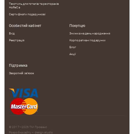
Текстиль для готелів та ресторанів
HoReCa
Сертифікати подарункові
Особистий кабінет
Покупцю
Вхід
Знижка на день народження
Реєстрація
Корпоративні подарунки
Блог
Акції
Підтримка
Зворотній зв'язок
© 2017–2026
ТМ Прованс
Розробка сайту – design studio