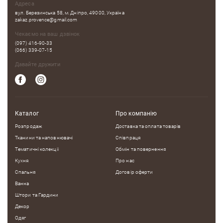
Адреса
вул. Березинська 58, м. Дніпро, 49000, Україна
zakaz.provence@gmail.com
Чекаємо на ваш дзвінок
(097) 416-90-33
(066) 339-07-15
Давайте дружити
Каталог
Про компанію
Розпродаж
Доставка та оплата товарів
Тканини та наповнювачі
Співпраця
Тематичні колекцii
Обмін та повернення
Кухня
Про нас
Спальня
Договір оферти
Ванна
Штори та Гардини
Декор
Одяг