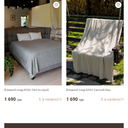
Оцініть, будь ласка
В'язаний плед KOSA Світло-сірий
В'язаний плед KOSA Світлий беж
1 690
1 690
Є в наявності
Є в наявності
грн
грн