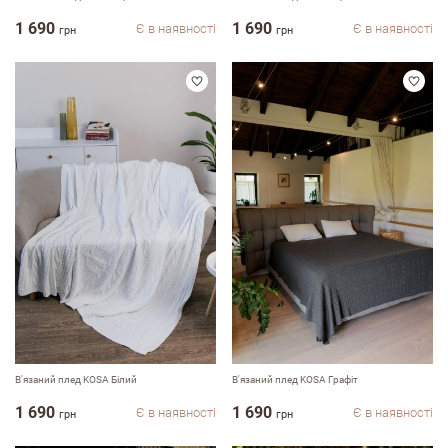
1 690
1 690
Є в наявності
Є в наявності
грн
грн
email
Коментар
Переваги
В'язаний плед KOSA Білий
В'язаний плед KOSA Графіт
Недоліки
1 690
1 690
Є в наявності
Є в наявності
грн
грн