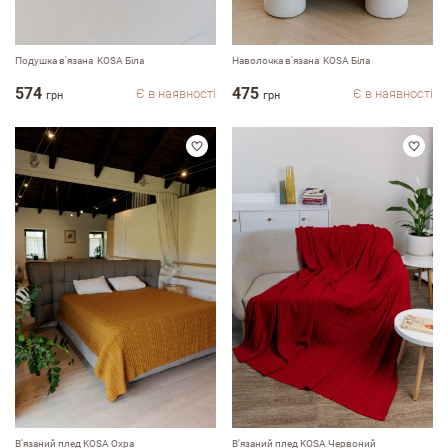
Подушка в'язана KOSA Біла
Наволочка в'язана KOSA Біла
574
475
Є в наявності
Є в наявності
грн
грн
Залишити вiдгук про магазин
ПІБ
В'язаний плед KOSA Охра
В'язаний плед KOSA Червоний