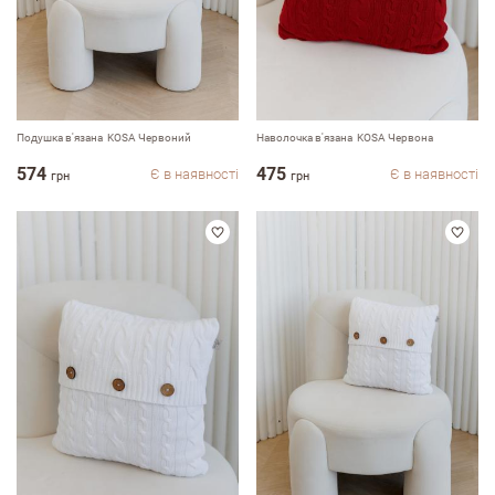
Подушка в'язана KOSA Червоний
Наволочка в'язана KOSA Червона
574
475
Є в наявності
Є в наявності
грн
грн