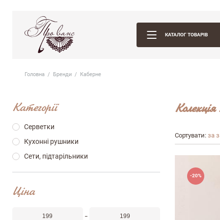
КАТАЛОГ ТОВАРІВ
Головна
Бренди
Каберне
Категорії
Колекція
Серветки
Сортувати:
за 
Кухонні рушники
Сети, підтарільники
-20%
Ціна