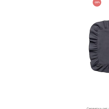
-20%
Коментар
Переваги
Оцініть, будь ласка
35х45см
Серветка сет