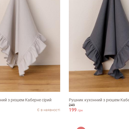
ук про магазин
38х60см
ний з рюшем Каберне сірий
Рушник кухонний з рюшем Кабе
249
199
Є в наявності
грн