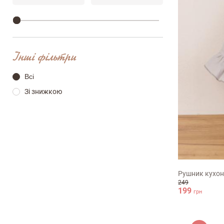
Інші фільтри
Всі
Зі знижкою
Залишити вiдг
38х60см
ПІБ
Рушник кухон
249
199
грн
email