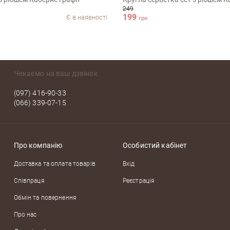
249
199
Є в наявності
грн
Чекаємо на ваш дзвінок
(097) 416-90-33
(066) 339-07-15
Про компанію
Особистий кабінет
Доставка та оплата товарів
Вхід
Співпраця
Реєстрація
Обмін та повернення
Про нас