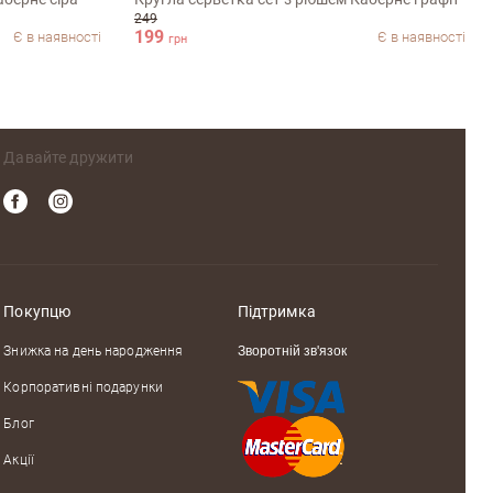
249
199
Є в наявності
Є в наявності
грн
Давайте дружити
Покупцю
Підтримка
Знижка на день народження
Зворотній зв'язок
Корпоративні подарунки
Блог
Акції