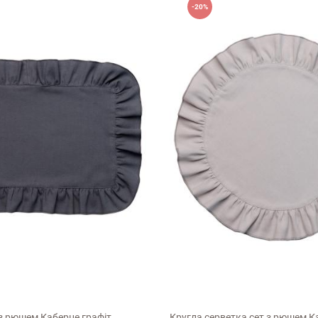
-20%
Недоліки
D40см
 з рюшем Каберне графіт
Кругла серветка сет з рюшем К