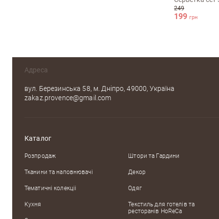
249
199
грн
Адреса
вул. Березинська 58, м. Дніпро, 49000, Україна
zakaz.provence@gmail.com
Каталог
Розпродаж
Штори та Гардини
Тканини та наповнювачі
Декор
Тематичні колекцii
Одяг
Кухня
Текстиль для готелів та
ресторанів HoReCa