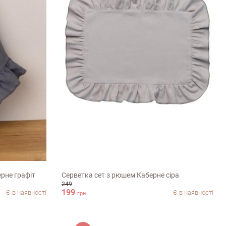
35х45см
рне графіт
Серветка сет з рюшем Каберне сіра
249
199
Є в наявності
Є в наявності
грн