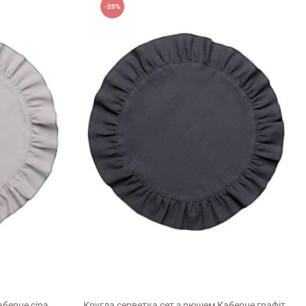
-20%
D40см
аберне сіра
Кругла серветка сет з рюшем Каберне графіт