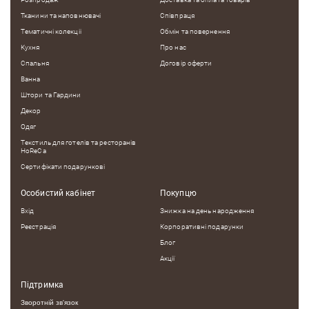
Тканини та наповнювачі
Співпраця
Тематичні колекцii
Обмін та повернення
Кухня
Про нас
Спальня
Договір оферти
Ванна
Штори та Гардини
Декор
Одяг
Текстиль для готелів та ресторанів
HoReCa
Сертифікати подарункові
Особистий кабінет
Покупцю
Вхід
Знижка на день народження
Реєстрація
Корпоративні подарунки
Блог
Акції
Підтримка
Зворотній зв'язок