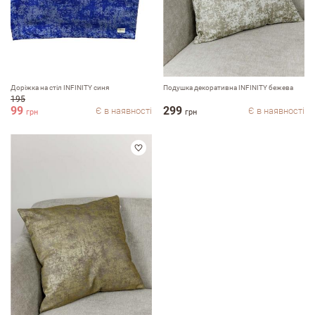
Доріжка на стіл INFINITY синя
Подушка декоративна INFINITY бежева
195
99
299
Є в наявності
Є в наявності
грн
грн
Залишити вiдгук про магазин
ПІБ
email