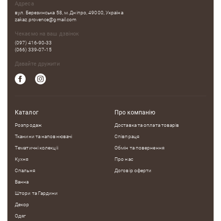
Адреса
вул. Березинська 58, м. Дніпро, 49000, Україна
zakaz.provence@gmail.com
Чекаємо на ваш дзвінок
(097) 416-90-33
(066) 339-07-15
Давайте дружити
Каталог
Про компанію
Розпродаж
Доставка та оплата товарів
Тканини та наповнювачі
Співпраця
Тематичні колекцii
Обмін та повернення
Кухня
Про нас
Спальня
Договір оферти
Ванна
Штори та Гардини
Декор
Одяг