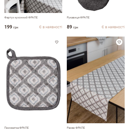
Фартух кухонний ФРАПЕ
Рукавиця ФРАПЕ
199
89
Є в наявності
Є в наявності
грн
грн
Залишити вiдгук про магазин
ПІБ
Прихватка ФРАПЕ
Ранер ФРАПЕ