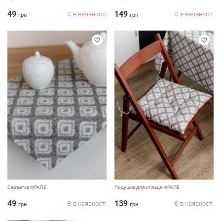
49
149
Є в наявності
Є в наявності
грн
грн
email
Коментар
Переваги
Серветка ФРАПЕ
Подушка для стільця ФРАПЕ
Недоліки
49
139
Є в наявності
Є в наявності
грн
грн