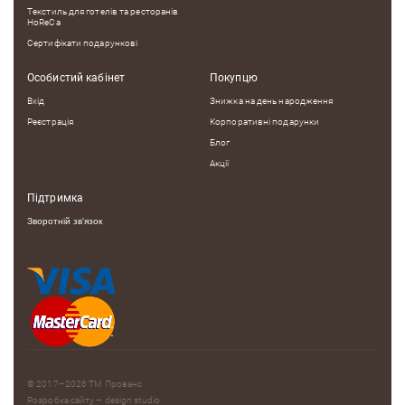
Текстиль для готелів та ресторанів
HoReCa
Сертифікати подарункові
Особистий кабінет
Покупцю
Вхід
Знижка на день народження
Реєстрація
Корпоративні подарунки
Блог
Акції
Підтримка
Зворотній зв'язок
© 2017–2026
ТМ Прованс
Розробка сайту – design studio