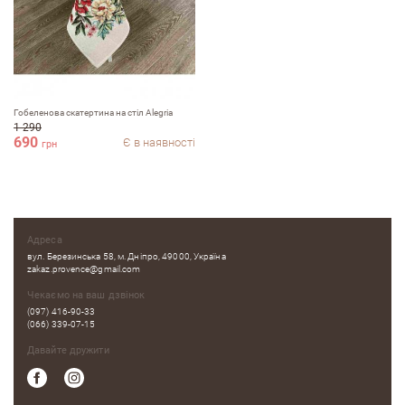
Залишити вiдгук про магазин
ПІБ
Гобеленова скатертина на стiл Alegria
1 290
690
Є в наявності
грн
email
Адреса
Коментар
вул. Березинська 58, м. Дніпро, 49000, Україна
zakaz.provence@gmail.com
Чекаємо на ваш дзвінок
(097) 416-90-33
(066) 339-07-15
Давайте дружити
Переваги