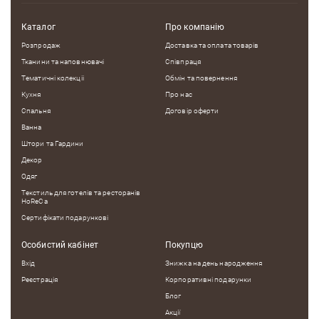
Каталог
Про компанію
Розпродаж
Доставка та оплата товарів
Недоліки
Тканини та наповнювачі
Співпраця
Тематичні колекцii
Обмін та повернення
Кухня
Про нас
Спальня
Договір оферти
Оцініть, будь ласка
Ванна
Штори та Гардини
Декор
Одяг
Текстиль для готелів та ресторанів
HoReCa
Сертифікати подарункові
Особистий кабінет
Покупцю
Вхід
Знижка на день народження
Реєстрація
Корпоративні подарунки
Блог
Акції