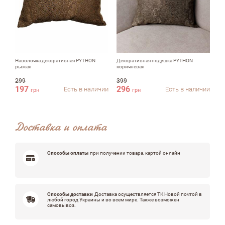
Комментарий
Наволочка декоративная PYTHON
Декоративная подушка PYTHON
Же
рыжая
коричневая
299
399
197
296
9
Есть в наличии
Есть в наличии
Достоинства
грн
грн
Доставка и оплата
Недостатки
Способы оплаты
при получении товара, картой онлайн
Оцените, пожалуйста
Способы доставки
Доставка осуществляется ТК Новой почтой в
любой город Украины и во всем мире. Также возможен
самовывоз.