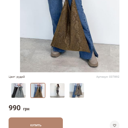
Цвет:
рудий
Артикул:
037892
990
грн
КУПИТЬ