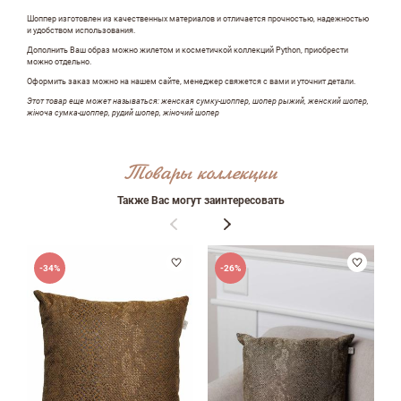
Шоппер изготовлен из качественных материалов и отличается прочностью, надежностью
и удобством использования.
Дополнить Ваш образ можно жилетом и косметичкой коллекций Python, приобрести
можно отдельно.
Оформить заказ можно на нашем сайте, менеджер свяжется с вами и уточнит детали.
Этот товар еще может называться: женская сумку-шоппер, шопер рыжий, женский шопер,
жіноча сумка-шоппер, рудий шопер, жіночий шопер
Товары коллекции
Оставить отзыв
Также Вас могут заинтересовать
ФИО
-34%
-26%
email