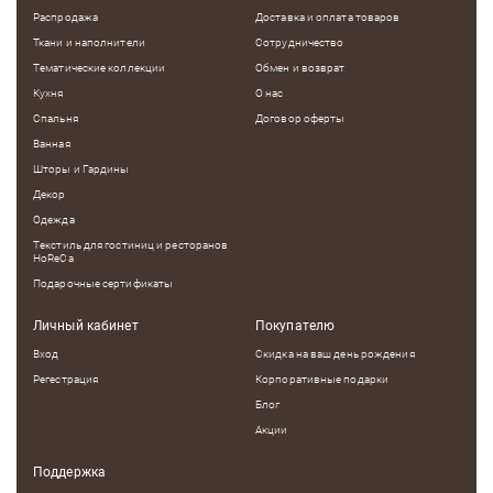
Распродажа
Доставка и оплата товаров
Ткани и наполнители
Сотрудничество
Тематические коллекции
Обмен и возврат
Кухня
О нас
Спальня
Договор оферты
Ванная
Шторы и Гардины
Декор
Одежда
Текстиль для гостиниц и ресторанов
HoReCa
Подарочные сертификаты
Личный кабинет
Покупателю
Вход
Скидка на ваш день рождения
Регестрация
Корпоративные подарки
Блог
Акции
Поддержка