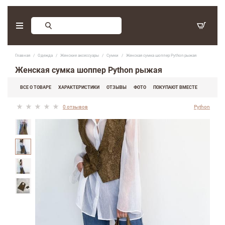
Заказ обратного звонка
Главная
Одежда
Женские аксессуары
Сумки
Женская сумка шоппер Python рыжая
С 9:30 - 17:30. Суббота, воскресенье - выходные дни.
Женская сумка шоппер Python рыжая
(097) 416-90-33
,
ВСЕ О ТОВАРЕ
ХАРАКТЕРИСТИКИ
ОТЗЫВЫ
ФОТО
ПОКУПАЮТ ВМЕСТЕ
(066) 339-07-15
0 отзывов
Python