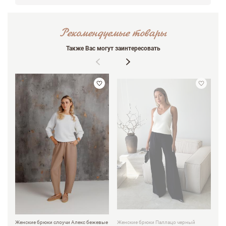
Рекомендуемые товары
Недостатки
Также Вас могут заинтересовать
Оцените, пожалуйста
Женские брюки слоучи Алекс бежевые
Женские брюки Паллацо черный
Ка