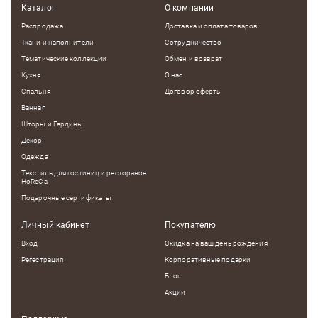
Каталог
О компании
Распродажа
Доставка и оплата товаров
Ткани и наполнители
Сотрудничество
Тематические коллекции
Обмен и возврат
Кухня
О нас
Спальня
Договор оферты
Ванная
Шторы и Гардины
Декор
Одежда
Текстиль для гостиниц и ресторанов
HoReCa
Подарочные сертификаты
Личный кабинет
Покупателю
Вход
Скидка на ваш день рождения
Регестрация
Корпоративные подарки
Блог
Акции