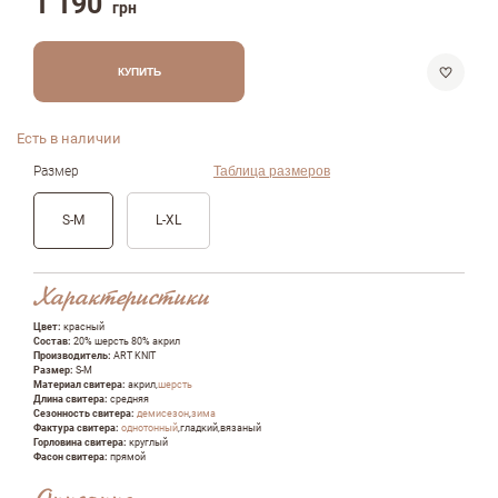
1 190
грн
КУПИТЬ
Есть в наличии
Размер
Таблица размеров
S-M
L-XL
Характеристики
Цвет:
красный
Состав:
20% шерсть 80% акрил
Производитель:
ART KNIT
Размер:
S-M
Материал свитера:
акрил,
шерсть
Длина свитера:
средняя
Сезонность свитера:
демисезон
,
зима
Фактура свитера:
однотонный
,гладкий,вязаный
Горловина свитера:
круглый
Фасон свитера:
прямой