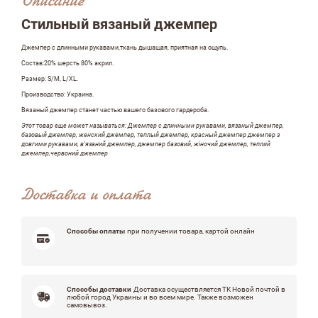
Описание
Оставить отзыв
Стильный вязаный джемпер
Джемпер с длинными рукавами,ткань дышащая, приятная на ощупь.
ФИО
Состав:20% шерсть 80% акрил.
Размер: S/М, L/XL.
Производство: Украина.
Вязаный джемпер станет частью вашего базового гардероба.
email
Этот товар еще может называться: Джемпер с длинными рукавами, вязаный джемпер,
базовый джемпер, женский джемпер, теплый джемпер, красный джемпер джемпер з
довгими рукавами, в'язаний джемпер, джемпер базовий, жіночий джемпер, теплий
джемпер,червоний джемпер
Комментарий
Доставка и оплата
Способы оплаты
при получении товара, картой онлайн
Способы доставки
Доставка осуществляется ТК Новой почтой в
Достоинства
любой город Украины и во всем мире. Также возможен
самовывоз.