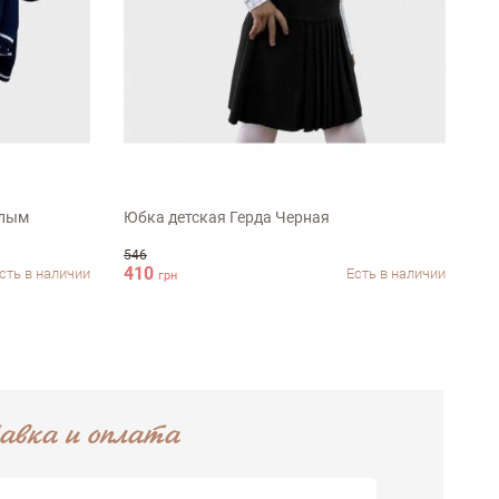
116-122см
елым
Юбка детская Герда Черная
Де
546
410
79
сть в наличии
Есть в наличии
грн
авка и оплата