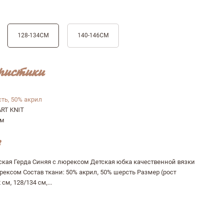
128-134СМ
140-146СМ
ристики
ть, 50% акрил
ART KNIT
см
тская Герда Синяя с люрексом Детская юбка качественной вязки
ексом Состав ткани: 50% акрил, 50% шерсть Размер (рост
см, 128/134 см,...