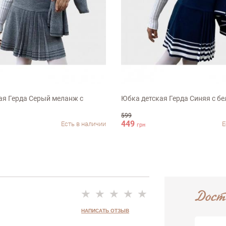
Недостатки
-146см
122см
ая Герда Серый меланж с
Юбка детская Герда Синяя с б
599
449
Есть в наличии
Е
грн
Дост
НАПИСАТЬ ОТЗЫВ