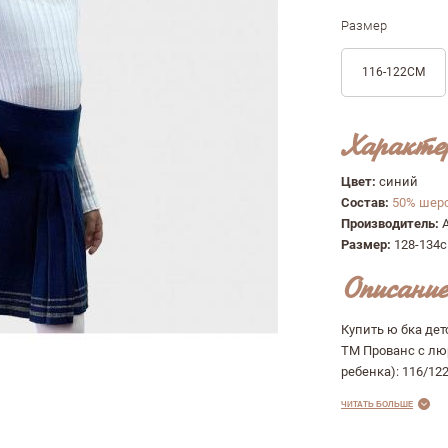
Размер
116-122СМ
Характе
Цвет:
синий
Состав:
50% шерс
Производитель:
Размер:
128-134
Описание
Купить ю бка де
ТМ Прованс с люр
ребенка): 116/122 
ЧИТАТЬ БОЛЬШЕ