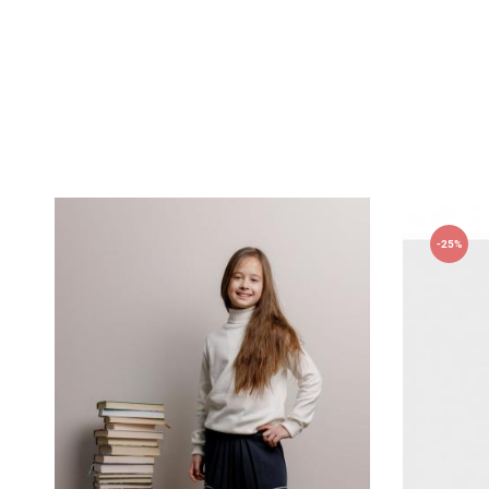
Оставить отз
ФИО
-25%
email
Комментарий