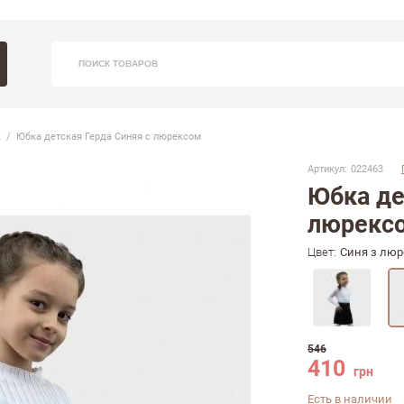
Вхо
Заказ
ПОИСК ТОВАРОВ
С 9:30 - 
к
Юбка детская Герда Синяя с люрексом
(09
Артикул:
022463
Юбка де
люрекс
Цвет:
Синя з лю
З
Напом
546
410
грн
Есть в наличии