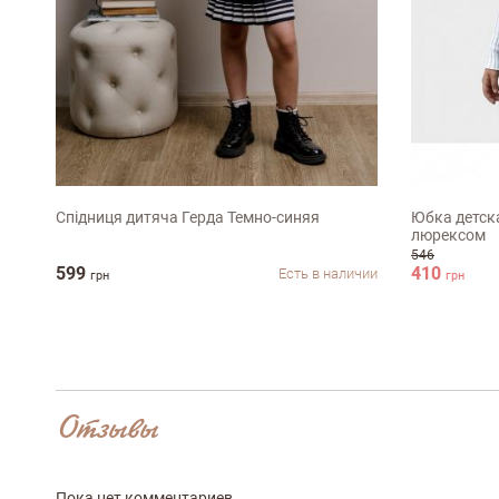
Достоинства
116-122см
140
Оцените, пожалуйста
Спідниця дитяча Герда Темно-синяя
Юбка детск
люрексом
546
599
410
Есть в наличии
грн
грн
Отзывы
Пока нет комментариев