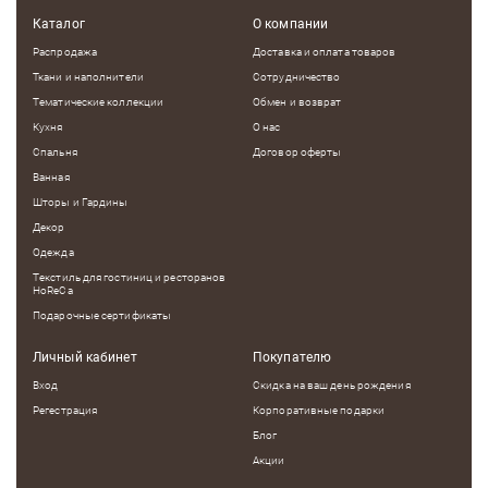
Каталог
О компании
Распродажа
Доставка и оплата товаров
Ткани и наполнители
Сотрудничество
Тематические коллекции
Обмен и возврат
Кухня
О нас
Спальня
Договор оферты
Ванная
Шторы и Гардины
Декор
Одежда
Текстиль для гостиниц и ресторанов
HoReCa
Подарочные сертификаты
Личный кабинет
Покупателю
Вход
Скидка на ваш день рождения
Регестрация
Корпоративные подарки
Блог
Акции