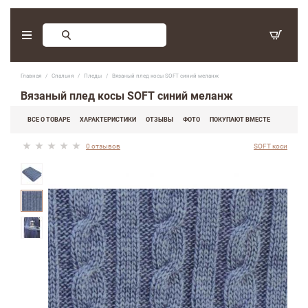
Заказ обратного звонка
Главная
Спальня
Пледы
Вязаный плед косы SOFT синий меланж
С 9:30 - 17:30. Суббота, воскресенье - выходные дни.
Вязаный плед косы SOFT синий меланж
(097) 416-90-33
,
ВСЕ О ТОВАРЕ
ХАРАКТЕРИСТИКИ
ОТЗЫВЫ
ФОТО
ПОКУПАЮТ ВМЕСТЕ
(066) 339-07-15
0 отзывов
SOFT коси