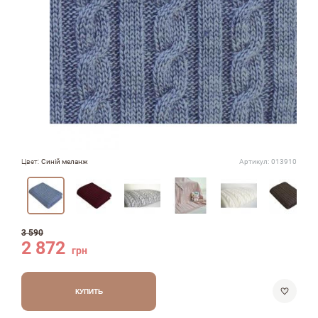
Цвет:
Синій меланж
Артикул:
013910
3 590
2 872
грн
КУПИТЬ