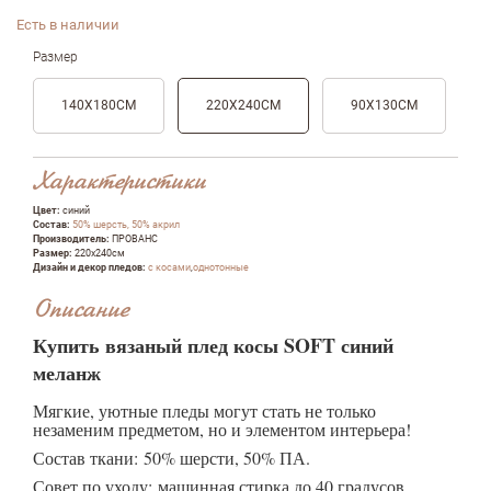
Есть в наличии
Размер
140Х180СМ
220Х240СМ
90Х130СМ
Характеристики
Цвет:
синий
Состав:
50% шерсть, 50% акрил
Производитель:
ПРОВАНС
Размер:
220х240см
Дизайн и декор пледов:
с косами
,
однотонные
Описание
Купить вязаный плед косы SOFT синий
меланж
Мягкие, уютные пледы могут стать не только
незаменим предметом, но и элементом интерьера!
Состав ткани: 50% шерсти, 50% ПА.
Совет по уходу: машинная стирка до 40 градусов,