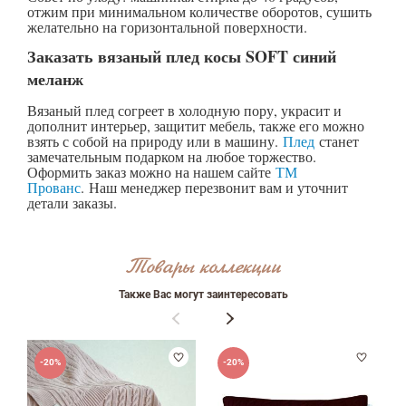
отжим при минимальном количестве оборотов, сушить
Оставить отзыв
желательно на горизонтальной поверхности.
Заказать вязаный плед косы SOFT синий
меланж
ФИО
Вязаный плед согреет в холодную пору, украсит и
дополнит интерьер, защитит мебель, также его можно
взять с собой на природу или в машину.
Плед
станет
замечательным подарком на любое торжество.
email
Оформить заказ можно на нашем сайте
ТМ
Прованс
. Наш менеджер перезвонит вам и уточнит
детали заказы.
Комментарий
Товары коллекции
Также Вас могут заинтересовать
-20%
-20%
Достоинства