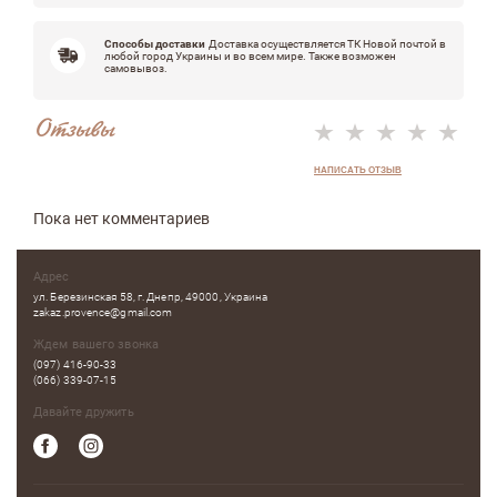
Способы доставки
Доставка осуществляется ТК Новой почтой в
любой город Украины и во всем мире. Также возможен
самовывоз.
Отзывы
НАПИСАТЬ ОТЗЫВ
Пока нет комментариев
Адрес
ул. Березинская 58, г. Днепр, 49000, Украина
zakaz.provence@gmail.com
Ждем вашего звонка
(097) 416-90-33
(066) 339-07-15
Давайте дружить