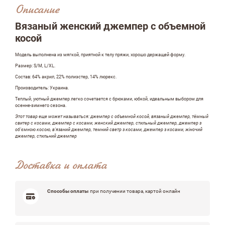
Описание
Оставить отзыв
Вязаный женский джемпер с объемной
косой
ФИО
Модель выполнена из мягкой, приятной к телу пряжи, хорошо держащей форму.
Размер: S/M, L/XL.
Состав: 64% акрил, 22% полиэстер, 14% люрекс.
Производитель: Украина.
email
Теплый, уютный джемпер легко сочетается с брюками, юбкой, идеальным выбором для
осенне-зимнего сезона.
Этот товар еще может называться: джемпер с объемной косой, вязаный джемпер, тёмный
свитер с косами, джемпер с косами, женский джемпер, стильный джемпер, джемпер з
об'ємною косою, в'язаний джемпер, темний светр з косами, джемпер з косами, жіночий
джемпер, стильний джемпер
Комментарий
Доставка и оплата
Способы оплаты
при получении товара, картой онлайн
Достоинства