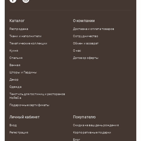
Каталог
О компании
Распродажа
Доставка и оплата товаров
Ткани и наполнители
Сотрудничество
Тематические коллекции
Обмен и возврат
Кухня
О нас
Спальня
Договор оферты
Ванная
Шторы и Гардины
Декор
Одежда
Текстиль для гостиниц и ресторанов
HoReCa
Подарочные сертификаты
Личный кабинет
Покупателю
Вход
Скидка на ваш день рождения
Регестрация
Корпоративные подарки
Блог