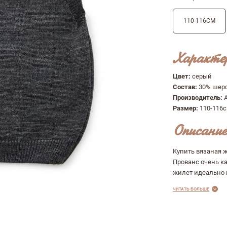
110-116СМ
Характе
Цвет:
серый
ыв
Состав:
30% шерс
Производитель:
Размер:
110-116
Описание
Купить вязаная 
Прованс очень ка
жилет идеально п
ЧИТАТЬ БОЛЬШЕ