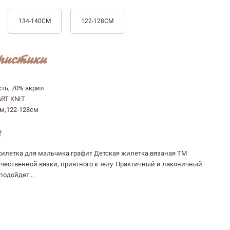
134-140СМ
122-128СМ
ристики
ть, 70% акрил
ART KNIT
см,122-128см
жилетка для мальчика графит Детская жилетка вязаная ТМ
чественной вязки, приятного к телу. Практичный и лаконичный
одойдет...