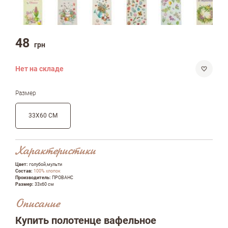
48
грн
Нет на складе
Размер
33Х60 СМ
Характеристики
Цвет:
голубой,мульти
Состав:
100% хлопок
Производитель:
ПРОВАНС
Размер:
33х60 см
Описание
Купить полотенце вафельное