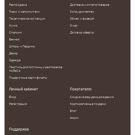
Распродажа
Доставка и оплата товаров
Ткани и наполнители
Сотрудничество
Тематические коллекции
Обмен и возврат
Кухня
О нас
Спальня
Договор оферты
Ванная
Шторы и Гардины
Декор
Одежда
Текстиль для гостиниц и ресторанов
HoReCa
Подарочные сертификаты
Личный кабинет
Покупателю
Вход
Скидка на ваш день рождения
Регестрация
Корпоративные подарки
Блог
Акции
Поддержка