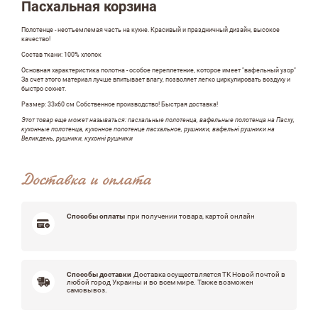
Оставить отзыв
Пасхальная корзина
Полотенце - неотъемлемая часть на кухне. Красивый и праздничный дизайн, высокое
качество!
ФИО
Состав ткани: 100% хлопок
Основная характеристика полотна - особое переплетение, которое имеет "вафельный узор"
За счет этого материал лучше впитывает влагу, позволяет легко циркулировать воздуху и
быстро сохнет.
Размер: 33х60 см Собственное производство! Быстрая доставка!
email
Этот товар еще может называться: пасхальные полотенца, вафельные полотенца на Пасху,
кухонные полотенца, кухонное полотенце пасхальное, рушники, вафельні рушники на
Великдень, рушники, кухонні рушники
Доставка и оплата
Комментарий
Способы оплаты
при получении товара, картой онлайн
Способы доставки
Доставка осуществляется ТК Новой почтой в
любой город Украины и во всем мире. Также возможен
Достоинства
самовывоз.