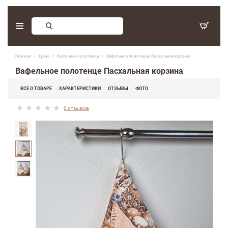
Заказ обратного звонка
Главная
Кухня
Кухонные полотенца
Вафельное полотенце Пасхальная корзина
С 9:30 - 17:30. Суббота, воскресенье - выходные дни.
Вафельное полотенце Пасхальная корзина
(097) 416-90-33
,
ВСЕ О ТОВАРЕ
ХАРАКТЕРИСТИКИ
ОТЗЫВЫ
ФОТО
(066) 339-07-15
0 отзывов