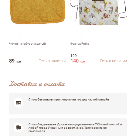
Комментарий
Чехол на табурет желтый
Фартук Fruits
При
199
46
Достоинства
89
140
2
Есть в наличии
Есть в наличии
грн
грн
Доставка и оплата
Недостатки
Способы оплаты
при получении товара, картой онлайн
Оцените, пожалуйста
Способы доставки
Доставка осуществляется ТК Новой почтой в
любой город Украины и во всем мире. Также возможен
самовывоз.