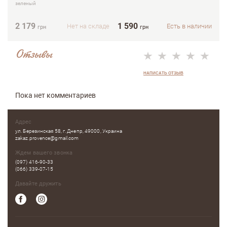
зеленый
2 179
1 590
5
Нет на складе
Есть в наличии
грн
грн
Отзывы
НАПИСАТЬ ОТЗЫВ
Пока нет комментариев
Адрес
ул. Березинская 58, г. Днепр, 49000, Украина
zakaz.provence@gmail.com
Ждем вашего звонка
(097) 416-90-33
(066) 339-07-15
Давайте дружить