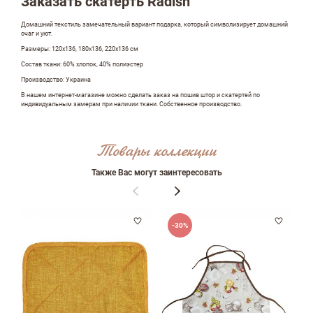
Заказать скатерть Radish
Домашний текстиль замечательный вариант подарка, который символизирует домашний
очаг и уют.
Размеры: 120х136, 180х136, 220х136 см
Состав ткани: 60% хлопок, 40% полиэстер
Производство: Украина
В нашем интернет-магазине можно сделать заказ на пошив штор и скатертей по
индивидуальным замерам при наличии ткани. Собственное производство.
Товары коллекции
Оставить отзыв
Также Вас могут заинтересовать
ФИО
-30%
email