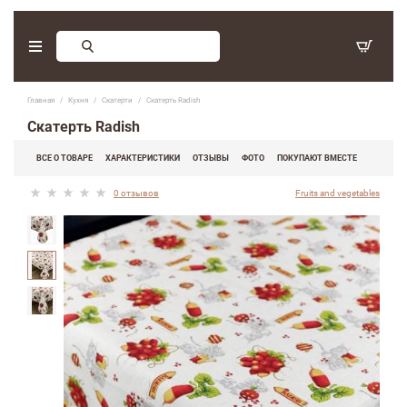
Заказ обратного звонка
Главная
Кухня
Скатерти
Скатерть Radish
С 9:30 - 17:30. Суббота, воскресенье - выходные дни.
Скатерть Radish
(097) 416-90-33
,
ВСЕ О ТОВАРЕ
ХАРАКТЕРИСТИКИ
ОТЗЫВЫ
ФОТО
ПОКУПАЮТ ВМЕСТЕ
(066) 339-07-15
0 отзывов
Fruits and vegetables