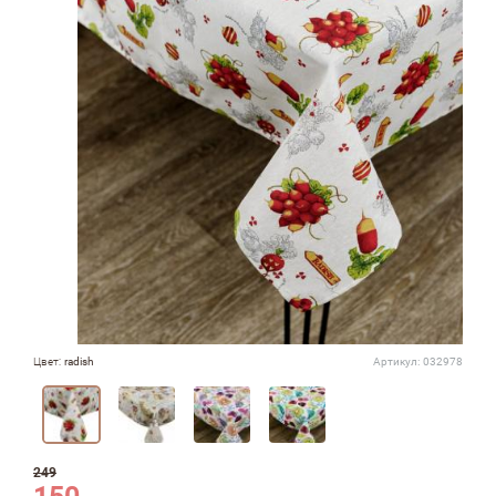
Цвет:
radish
Артикул:
032978
249