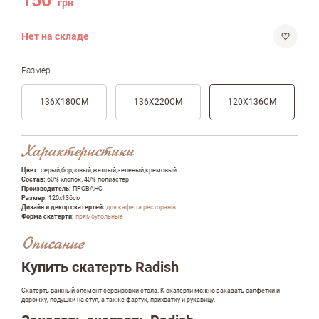
150
грн
Нет на складе
Размер
136Х180СМ
136Х220СМ
120Х136СМ
Характеристики
Цвет:
серый,бордовый,желтый,зеленый,кремовый
Состав:
60% хлопок. 40% полиэстер
Производитель:
ПРОВАНС
Размер:
120х136см
Дизайн и декор скатертей:
для кафе та ресторанів
Форма скатерти:
прямоугольные
Описание
Купить скатерть Radish
Скатерть важный элемент сервировки стола. К скатерти можно заказать салфетки и
дорожку, подушки на стул, а также фартук, прихватку и рукавицу.