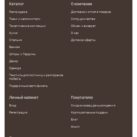
Каталог
О компании
Распродажа
Доставка и оплата товаров
Ткани и наполнители
Сотрудничество
Тематические коллекции
Обмен и возврат
Кухня
О нас
Спальня
Договор оферты
Ванная
Шторы и Гардины
Декор
Одежда
Текстиль для гостиниц и ресторанов
HoReCa
Подарочные сертификаты
Личный кабинет
Покупателю
Вход
Скидка на ваш день рождения
Регестрация
Корпоративные подарки
Блог
Акции