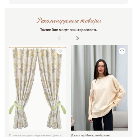
Рекомендуемые товары
Также Вас могут заинтересовать
Готовая штора с подхватами Цветок
Джемпер Мия крем-брюле
По