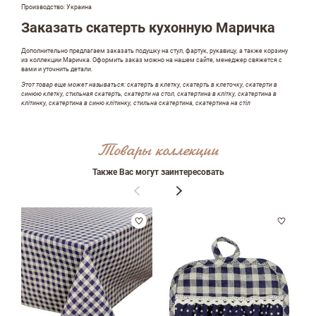
Производство: Украина
Заказать скатерть кухонную Маричка
ФИО
Дополнительно предлагаем заказать подушку на стул, фартук, рукавицу, а также корзину
из коллекции Маричка. Оформить заказ можно на нашем сайте, менеджер свяжется с
вами и уточнить детали.
Этот товар еще может называться: скатерть в клетку, скатерть в клеточку, скатерти в
email
синюю клетку, стильная скатерть, скатерти на стол, скатертина в клітку, скатертина в
клітинку, скатертина в синю клітинку, стильна скатертина, скатертина на стіл
Товары коллекции
Комментарий
Также Вас могут заинтересовать
Достоинства