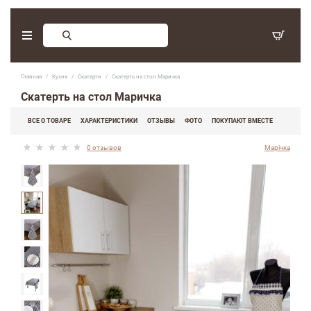
Заказ обратного звонка
Главная
Кухня
Скатерти
Скатерть на стол Маричка
С 9:30 - 17:30. Суббота, воскресенье - выходные дни.
Скатерть на стол Маричка
(097) 416-90-33
,
ВСЕ О ТОВАРЕ
ХАРАКТЕРИСТИКИ
ОТЗЫВЫ
ФОТО
ПОКУПАЮТ ВМЕСТЕ
(066) 339-07-15
0 отзывов
Марічка