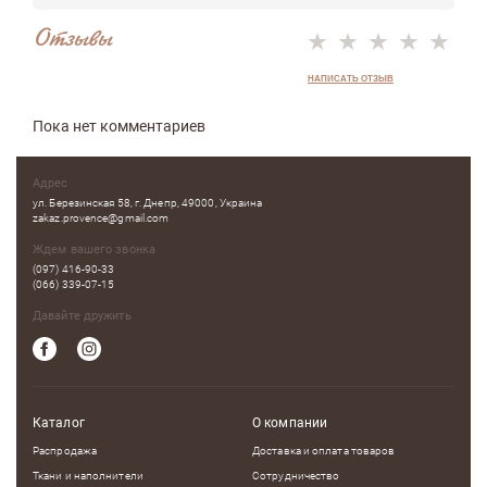
Отзывы
НАПИСАТЬ ОТЗЫВ
Пока нет комментариев
Адрес
ул. Березинская 58, г. Днепр, 49000, Украина
zakaz.provence@gmail.com
Ждем вашего звонка
(097) 416-90-33
(066) 339-07-15
Давайте дружить
Каталог
О компании
Распродажа
Доставка и оплата товаров
Ткани и наполнители
Сотрудничество