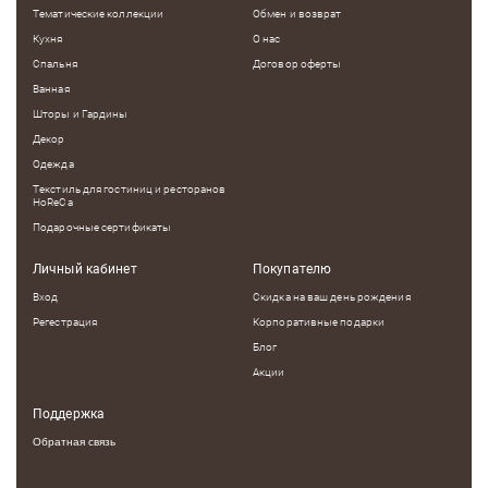
Тематические коллекции
Обмен и возврат
Кухня
О нас
Спальня
Договор оферты
Ванная
Шторы и Гардины
Декор
Одежда
Текстиль для гостиниц и ресторанов
HoReCa
Подарочные сертификаты
Личный кабинет
Покупателю
Вход
Скидка на ваш день рождения
Регестрация
Корпоративные подарки
Блог
Акции
Поддержка
Обратная связь