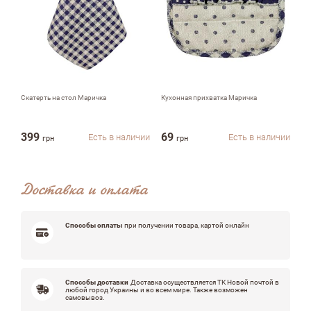
Недостатки
Оцените, пожалуйста
Скатерть на стол Маричка
Кухонная прихватка Маричка
Ру
399
69
9
Есть в наличии
Есть в наличии
грн
грн
Доставка и оплата
Способы оплаты
при получении товара, картой онлайн
Способы доставки
Доставка осуществляется ТК Новой почтой в
любой город Украины и во всем мире. Также возможен
самовывоз.