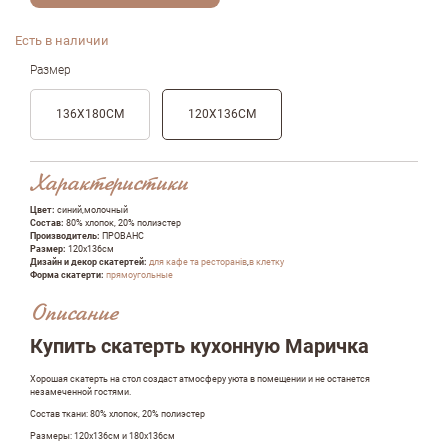
Есть в наличии
Размер
136Х180СМ
120Х136СМ
Характеристики
Цвет:
синий,молочный
Состав:
80% хлопок, 20% полиэстер
Производитель:
ПРОВАНС
Размер:
120х136см
Дизайн и декор скатертей:
для кафе та ресторанів
,
в клетку
Форма скатерти:
прямоугольные
Описание
Купить скатерть кухонную Маричка
Хорошая скатерть на стол создаст атмосферу уюта в помещении и не останется
незамеченной гостями.
Состав ткани: 80% хлопок, 20% полиэстер
Оставить отзыв
Размеры: 120х136см и 180х136см