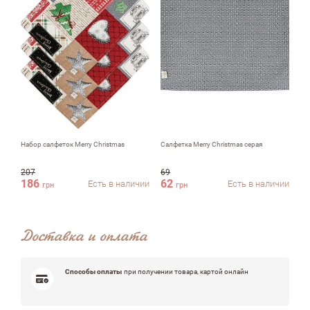
Комментарий
Набор салфеток Merry Christmas
Салфетка Merry Christmas серая
На
кр
Достоинства
207
69
20
186
62
1
Есть в наличии
Есть в наличии
грн
грн
Недостатки
Доставка и оплата
Способы оплаты
при получении товара, картой онлайн
Оцените, пожалуйста