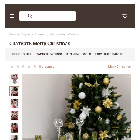
Заказ обратного звонка
Главная
Кухня
Скатерти
Скатерть Merry Christmas
С 9:30 - 17:30. Суббота, воскресенье - выходные дни.
Скатерть Merry Christmas
(097) 416-90-33
,
ВСЕ О ТОВАРЕ
ХАРАКТЕРИСТИКИ
ОТЗЫВЫ
ФОТО
ПОКУПАЮТ ВМЕСТЕ
(066) 339-07-15
0 отзывов
Merry Christmas