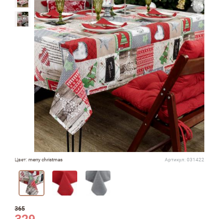
Цвет:
merry christmas
Артикул:
031422
365