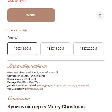
329
грн
КУПИТЬ
Есть в наличии
Размер
120Х132СМ
132Х180СМ
132Х220СМ
Характеристики
Цвет:
серый,бежевый,белый,зеленый,красный
Состав:
60% хлопок. 40% полиэстер
Производитель:
ПРОВАНС
Размер:
120х120см,120х132см
Дизайн и декор скатертей:
новогодние,
для кафе та ресторанів
,
праздничные
Форма скатерти:
прямоугольные
Описание
Купить скатерть Merry Christmas