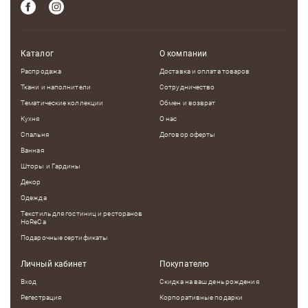
Каталог
О компании
Распродажа
Доставка и оплата товаров
Ткани и наполнители
Сотрудничество
Тематические коллекции
Обмен и возврат
Кухня
О нас
Спальня
Договор оферты
Ванная
Шторы и Гардины
Декор
Одежда
Текстиль для гостиниц и ресторанов
HoReCa
Подарочные сертификаты
Личный кабинет
Покупателю
Вход
Скидка на ваш день рождения
Регестрация
Корпоративные подарки