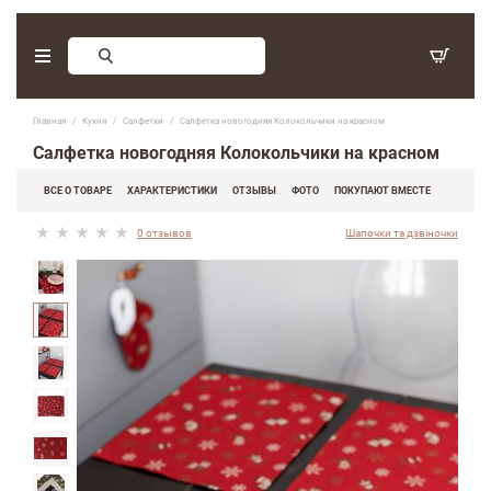
Заказ обратного звонка
Главная
Кухня
Салфетки
Салфетка новогодняя Колокольчики на красном
С 9:30 - 17:30. Суббота, воскресенье - выходные дни.
Салфетка новогодняя Колокольчики на красном
(097) 416-90-33
,
ВСЕ О ТОВАРЕ
ХАРАКТЕРИСТИКИ
ОТЗЫВЫ
ФОТО
ПОКУПАЮТ ВМЕСТЕ
(066) 339-07-15
0 отзывов
Шапочки та дзвіночки