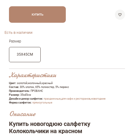
КУПИТЬ
Есть в наличии
Размер
35Х45СМ
Характеристики
Цвет:
золотой,молочный,красный
Состав:
30% хлопок, 65% полиэстер, 5% люрекс
Производитель:
ПРОВАНС
Размер:
35х45см
Дизайн и декор салфеток:
праздничные
,
для кафе и ресторанов
,
новогодние
Форма салфеток:
прямоугольные
Описание
Оставить отзыв
Купить новогодюю салфетку
Колокольчики на красном