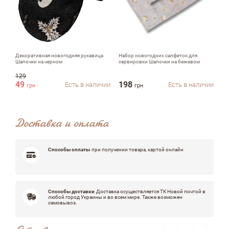
Недостатки
Оцените, пожалуйста
Декоративная новогодняя рукавица
Набор новогодних салфеток для
На
Шапочки на черном
сервировки Шапочки на бежевом
ру
зе
129
49
198
2
Есть в наличии
Есть в наличии
грн
грн
Доставка и оплата
Способы оплаты
при получении товара, картой онлайн
Способы доставки
Доставка осуществляется ТК Новой почтой в
любой город Украины и во всем мире. Также возможен
самовывоз.