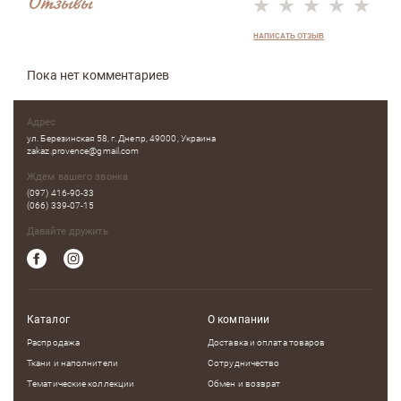
Отзывы
НАПИСАТЬ ОТЗЫВ
Пока нет комментариев
Адрес
ул. Березинская 58, г. Днепр, 49000, Украина
zakaz.provence@gmail.com
Ждем вашего звонка
(097) 416-90-33
(066) 339-07-15
Давайте дружить
Каталог
О компании
Распродажа
Доставка и оплата товаров
Ткани и наполнители
Сотрудничество
Тематические коллекции
Обмен и возврат