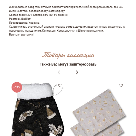
Жаккардовые салфетки отлично подходят для торжественной сервировки стола, так как
ФИО
именно детали создают особую атмосферу.
Состав ткани: 30% хлопок, 65% ПЭ, 5% люрекс
Размер: 35х45см
Производство: Украина
Салфетки замечательный вариант подарка семье, друзьям, родственникам и коллегам к
новогодним праздникам. Коллекция Колокольчики и Шапочки в наличии.
Быстрая доставка!
email
Товары коллекции
Комментарий
Также Вас могут заинтересовать
-62%
Достоинства