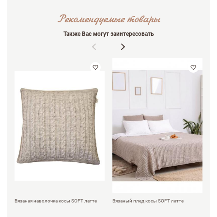
Рекомендуемые товары
Также Вас могут заинтересовать
Вязаная наволочка косы SOFT латте
Вязаный плед косы SOFT латте
Ку