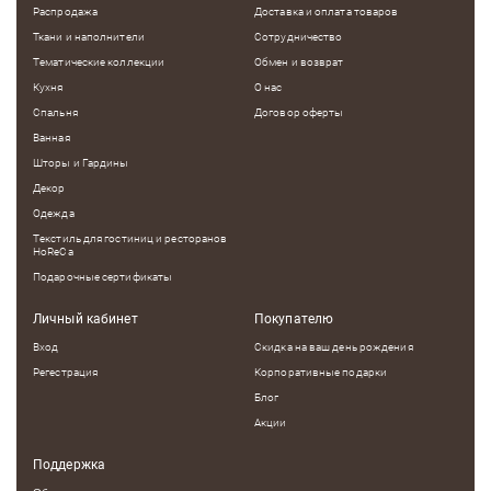
Распродажа
Доставка и оплата товаров
Ткани и наполнители
Сотрудничество
Тематические коллекции
Обмен и возврат
Кухня
О нас
Спальня
Договор оферты
Ванная
Шторы и Гардины
Декор
Одежда
Текстиль для гостиниц и ресторанов
HoReCa
Подарочные сертификаты
Личный кабинет
Покупателю
Вход
Скидка на ваш день рождения
Регестрация
Корпоративные подарки
Блог
Акции
Поддержка