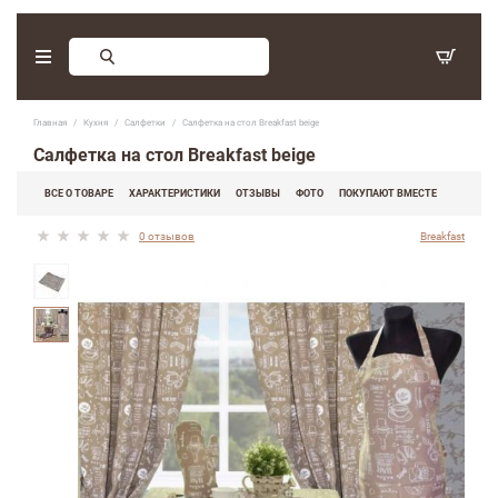
Заказ обратного звонка
Главная
Кухня
Салфетки
Салфетка на стол Breakfast beige
С 9:30 - 17:30. Суббота, воскресенье - выходные дни.
Салфетка на стол Breakfast beige
(097) 416-90-33
,
ВСЕ О ТОВАРЕ
ХАРАКТЕРИСТИКИ
ОТЗЫВЫ
ФОТО
ПОКУПАЮТ ВМЕСТЕ
(066) 339-07-15
0 отзывов
Breakfast