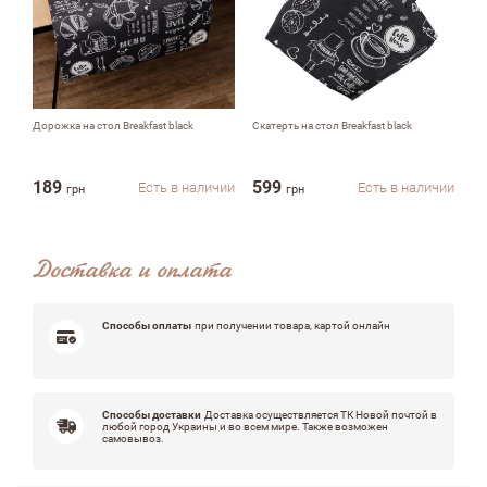
Комментарий
Дорожка на стол Breakfast black
Скатерть на стол Breakfast black
До
19
189
599
1
Есть в наличии
Есть в наличии
грн
грн
Достоинства
Доставка и оплата
Недостатки
Способы оплаты
при получении товара, картой онлайн
Оцените, пожалуйста
Способы доставки
Доставка осуществляется ТК Новой почтой в
любой город Украины и во всем мире. Также возможен
самовывоз.