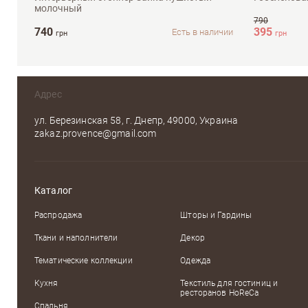
молочный
790
740
395
Есть в наличии
грн
грн
Адрес
ул. Березинская 58, г. Днепр, 49000, Украина
zakaz.provence@gmail.com
Каталог
Распродажа
Шторы и Гардины
Ткани и наполнители
Декор
Тематические коллекции
Одежда
Кухня
Текстиль для гостиниц и
ресторанов HoReCa
Спальня