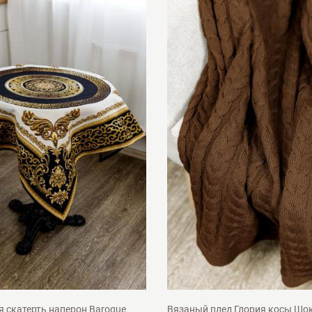
100cм
140х180см
я скатерть наперон Baroque
Вязаный плед Глория косы Шо