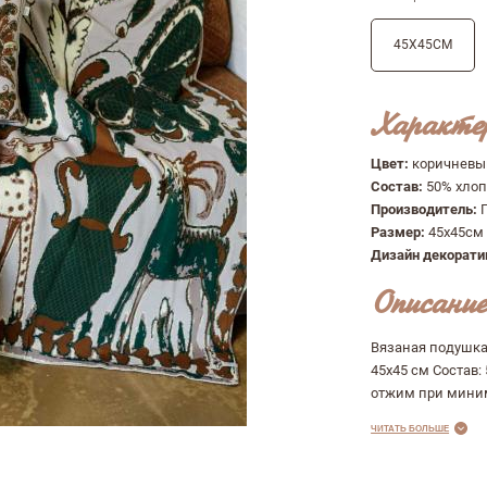
45Х45СМ
Характе
Цвет:
коричневы
Состав:
50% хлоп
Производитель:
Размер:
45х45см
Дизайн декорат
Описание
Вязаная подушка
45х45 см Состав: 
отжим при миним
ЧИТАТЬ БОЛЬШЕ