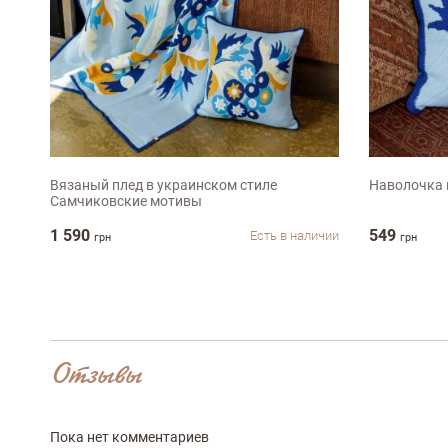
Оставить отз
ФИО
120х180см
45х45с
email
Вязаный плед в украинском стиле
Наволочка 
Самчиковские мотивы
1 590
549
Есть в наличии
грн
грн
Комментарий
Отзывы
Достоинства
Пока нет комментариев