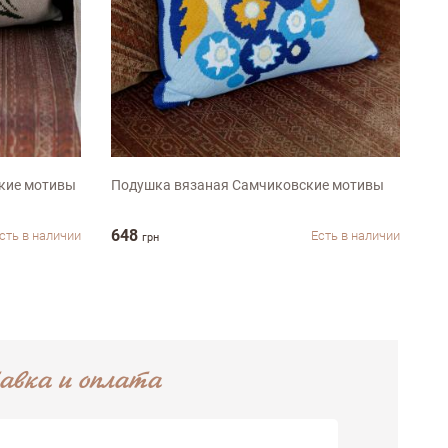
45х45см
кие мотивы
Подушка вязаная Самчиковские мотивы
Вя
Ко
648
1 
сть в наличии
Есть в наличии
грн
авка и оплата