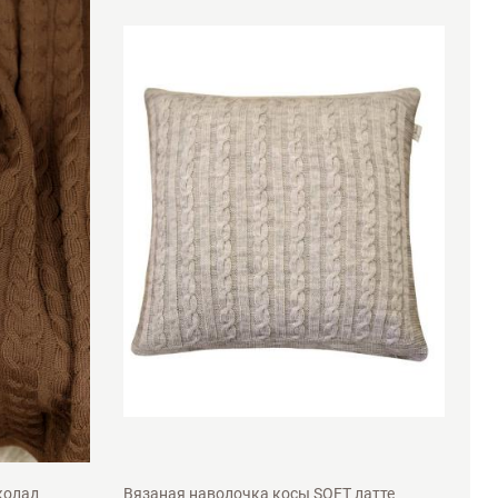
45х45см
колад
Вязаная наволочка косы SOFT латте