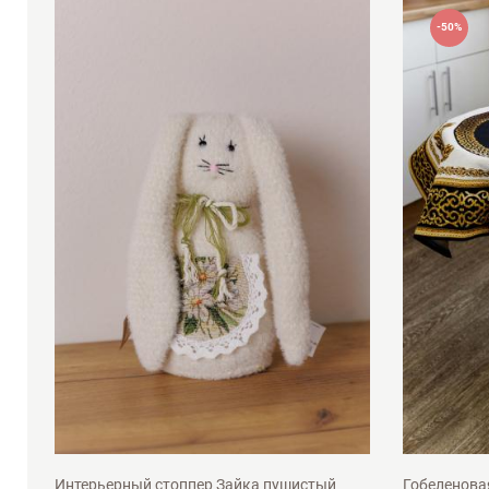
-50%
22см
95x
Интерьерный стоппер Зайка пушистый
Гобеленова