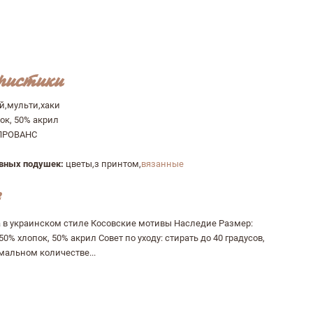
ристики
й,мульти,хаки
ок, 50% акрил
ПРОВАНС
ивных подушек:
цветы,з принтом,
вязанные
 в украинском стиле Косовские мотивы Наследие Размер:
50% хлопок, 50% акрил Совет по уходу: стирать до 40 градусов,
альном количестве...