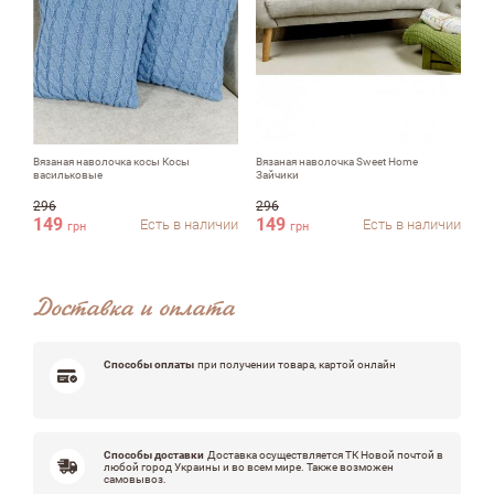
Недостатки
Оцените, пожалуйста
Вязаная наволочка косы Косы
Вязаная наволочка Sweet Home
Де
васильковые
Зайчики
Ст
296
296
24
149
149
1
Есть в наличии
Есть в наличии
грн
грн
Доставка и оплата
Способы оплаты
при получении товара, картой онлайн
Способы доставки
Доставка осуществляется ТК Новой почтой в
любой город Украины и во всем мире. Также возможен
самовывоз.