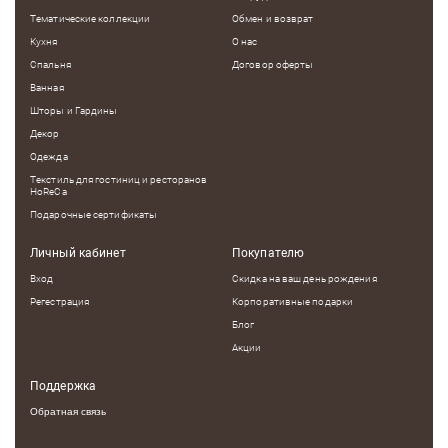
Тематические коллекции
Обмен и возврат
Кухня
О нас
Спальня
Договор оферты
Ванная
Шторы и Гардины
Декор
Одежда
Текстиль для гостиниц и ресторанов
HoReCa
Подарочные сертификаты
Личный кабинет
Покупателю
Вход
Скидка на ваш день рождения
Регестрация
Корпоративные подарки
Блог
Акции
Поддержка
Обратная связь