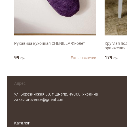
32х20см
D40см
Рукавица кухонная CHENILLA Фиолет
Круглая по
оранжевая
99
179
Есть в наличии
грн
грн
Адрес
ул. Березинская 58, г. Днепр, 49000, Украина
zakaz.provence@gmail.com
Каталог