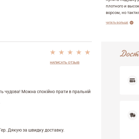
плотного и высо
ворсом, но такти
ЧИТАТЬ БОЛЬШЕ
Дост
НАПИСАТЬ ОТЗЫВ
ть чудова! Можна спокійно прати в пральній
р'ер. Дякую за швидку доставку.