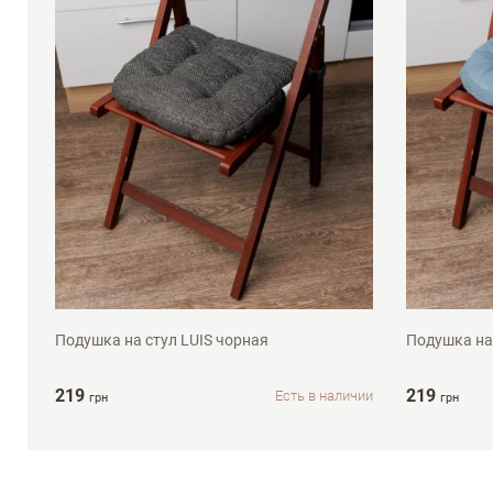
Достоинства
Оцените, пожалуйста
40х40см
40х40с
Подушка на стул LUIS чорная
Подушка на
219
219
Есть в наличии
грн
грн