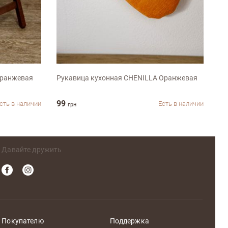
32х20см
оранжевая
Рукавица кухонная CHENILLA Оранжевая
По
99
17
сть в наличии
Есть в наличии
грн
Давайте дружить
Покупателю
Поддержка