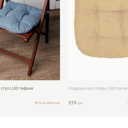
Недостатки
м
40х40см
 стул LUIS тифани
Подушка на стілець LUIS горчи
219
Есть в наличии
грн