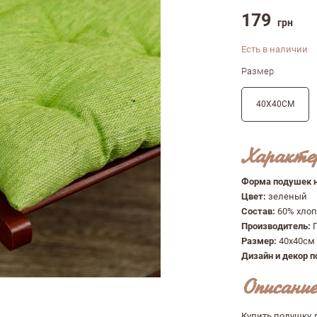
179
грн
Есть в наличии
Размер
40Х40СМ
Характе
Форма подушек н
Цвет:
зеленый
Состав:
60% хлоп
Производитель:
Размер:
40х40см
Дизайн и декор п
Описание
Купить подушку 