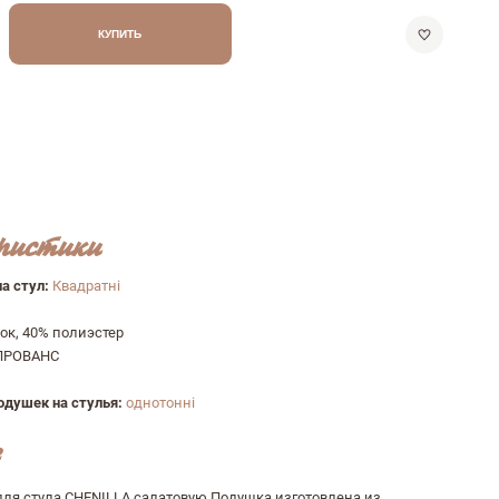
КУПИТЬ
ристики
а стул:
Квадратні
ок, 40% полиэстер
ПРОВАНС
одушек на стулья:
однотонні
для стула CHENILLA салатовую Подушка изготовлена из