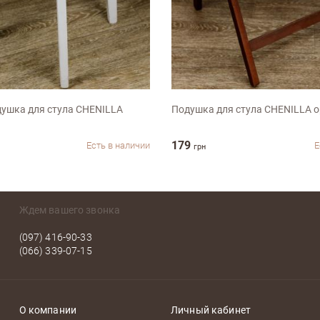
40х40см
душка для стула CHENILLA
Подушка для стула CHENILLA 
179
Есть в наличии
Е
грн
Ждем вашего звонка
(097) 416-90-33
(066) 339-07-15
О компании
Личный кабинет