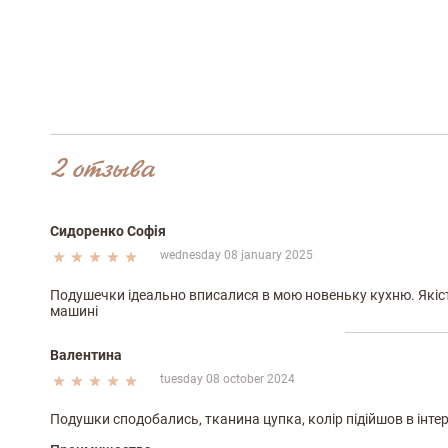
2 отзыва
Сидоренко Софія
wednesday 08 january 2025
Подушечки ідеально вписалися в мою новеньку кухню. Якіс
машині
Валентина
tuesday 08 october 2024
Подушки сподобались, тканина цупка, колір підійшов в інте