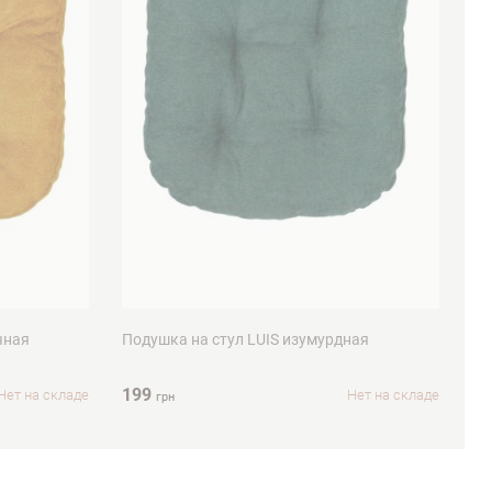
40х40см
чная
Подушка на стул LUIS изумурдная
По
199
17
Нет на складе
Нет на складе
грн