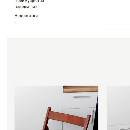
Преимущества
все ідеально
Недостатки
-
Оставить отз
ФИО
email
Комментарий