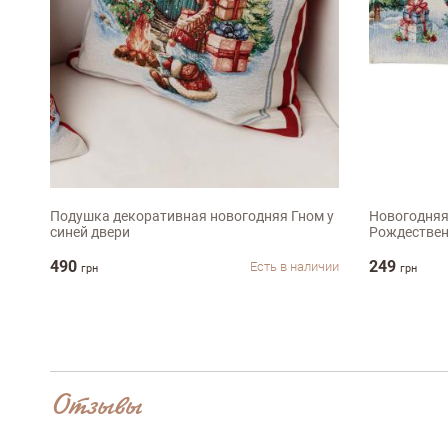
Достоинства
45х45см
30х50с
Оцените, пожалуйста
Подушка декоративная новогодняя Гном у
Новогодняя
синей двери
Рождествен
490
249
Есть в наличии
грн
грн
Отзывы