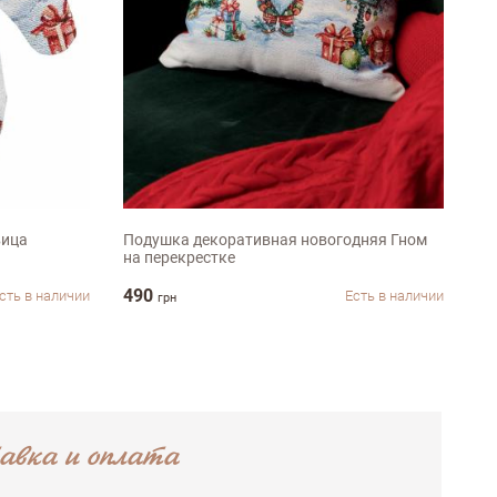
45х45см
вица
Подушка декоративная новогодняя Гном
Го
на перекрестке
пр
490
79
сть в наличии
Есть в наличии
грн
авка и оплата