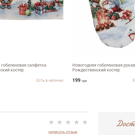
Недостатки
м
32х15см
 гобеленовая салфетка
Новогодняя гобеленовая рука
ский костер
Рождественский костер
199
Есть в наличии
Е
грн
Дост
НАПИСАТЬ ОТЗЫВ