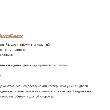
ристики
елый,молочный,мульти,красный
ок, 60% полиэстер
ПРОВАНС
ивных подушек:
детские,з принтом,
текстильні
декоративную Рождественский костер Гном у синей двери
душка из испанской ткани, отличного качества. Подушка на
стороны гобелен, с другой стороны...