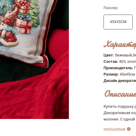
Размер
45Х45СМ
Характе
Цвет:
бежевый,б
Состав:
40% хлоп
Производитель:
Размер:
45х45см
Дизайн декорат
Описание
Купить подушку 
Декоративная по
молнии. С одной 
ЧИТАТЬ БОЛЬШЕ