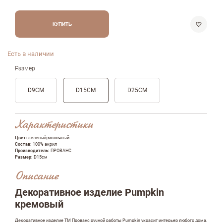
КУПИТЬ
Есть в наличии
Размер
D9СМ
D15СМ
D25СМ
Характеристики
Цвет:
зеленый,молочный
Состав:
100% акрил
Производитель:
ПРОВАНС
Размер:
D15см
Описание
Декоративное изделие Pumpkin
кремовый
Оставить отзыв
Декоративное изделие ТМ Прованс ручной работы Pumpkin украсит интерьер любого дома,