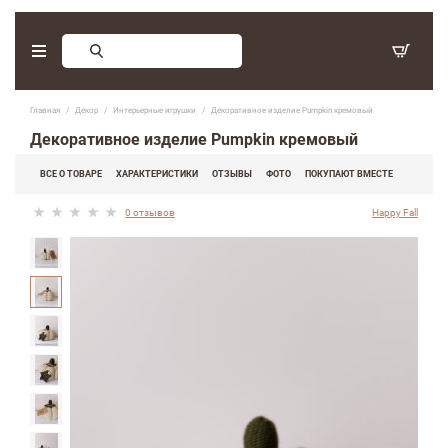
Заказ обратного звонка
Главная
Декор
Интерьерные игрушки
Декоративное изделие Pumpkin кремовый
С 9:30 - 17:30. Суббота, воскресенье - выходные дни.
Декоративное изделие Pumpkin кремовый
(097) 416-90-33
,
ВСЕ О ТОВАРЕ
ХАРАКТЕРИСТИКИ
ОТЗЫВЫ
ФОТО
ПОКУПАЮТ ВМЕСТЕ
(066) 339-07-15
0 отзывов
Happy Fall