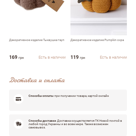
Недостатки
Оцените, пожалуйста
Декоративное изделие Тыквушка тауп
Декоративное изделие Pumpkin охра
Де
Ты
169
119
3
Есть в наличии
Есть в наличии
грн
грн
Доставка и оплата
Способы оплаты
при получении товара, картой онлайн
Способы доставки
Доставка осуществляется ТК Новой почтой в
любой город Украины и во всем мире. Также возможен
самовывоз.