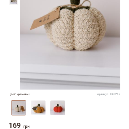
Цвет:
кремовий
Артикул:
040269
169
грн