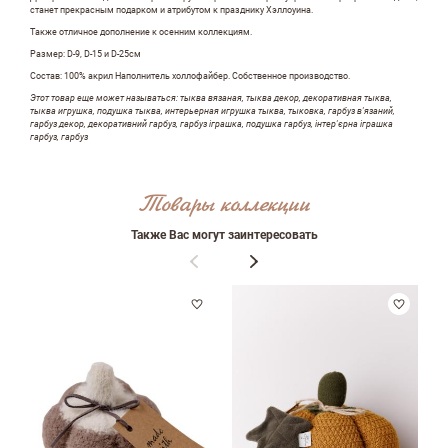
станет прекрасным подарком и атрибутом к празднику Хэллоуина.
Также отличное дополнение к осенним коллекциям.
ФИО
Размер: D-9, D-15 и D-25см
Состав: 100% акрил Наполнитель холлофайбер. Собственное производство.
Этот товар еще может называться: тыква вязаная, тыква декор, декоративная тыква,
тыква игрушка, подушка тыква, интерьерная игрушка тыква, тыковка, гарбуз в'язаний,
гарбуз декор, декоративний гарбуз, гарбуз іграшка, подушка гарбуз, інтер'єрна іграшка
email
гарбуз, гарбуз
Товары коллекции
Комментарий
Также Вас могут заинтересовать
Достоинства