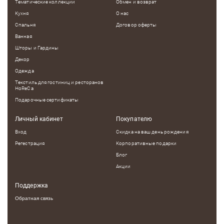
Тематические коллекции
Обмен и возврат
Кухня
О нас
Спальня
Договор оферты
Ванная
Шторы и Гардины
Декор
Одежда
Текстиль для гостиниц и ресторанов
HoReCa
Подарочные сертификаты
Личный кабинет
Покупателю
Вход
Скидка на ваш день рождения
Регестрация
Корпоративные подарки
Блог
Акции
Поддержка
Обратная связь