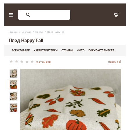
Заказ обратного звонка
Главная
Спальня
Пледы
Плед Happy Fall
С 9:30 - 17:30. Суббота, воскресенье - выходные дни.
Плед Happy Fall
(097) 416-90-33
,
ВСЕ О ТОВАРЕ
ХАРАКТЕРИСТИКИ
ОТЗЫВЫ
ФОТО
ПОКУПАЮТ ВМЕСТЕ
(066) 339-07-15
0 отзывов
Happy Fall