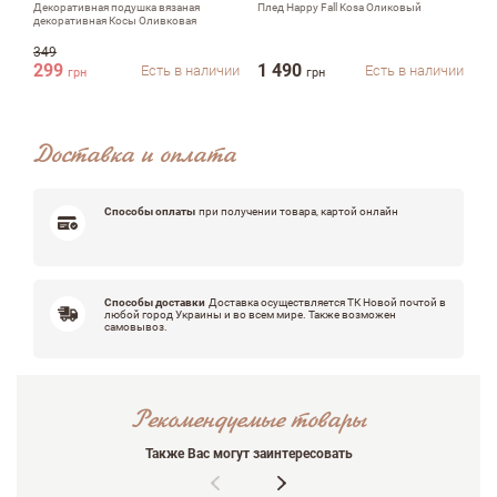
Декоративная подушка вязаная
Плед Happy Fall Kosa Оликовый
Пл
декоративная Косы Оливковая
349
299
1 490
1
Есть в наличии
Есть в наличии
грн
грн
Достоинства
Доставка и оплата
Способы оплаты
при получении товара, картой онлайн
Недостатки
Способы доставки
Доставка осуществляется ТК Новой почтой в
любой город Украины и во всем мире. Также возможен
самовывоз.
Оцените, пожалуйста
Рекомендуемые товары
Также Вас могут заинтересовать