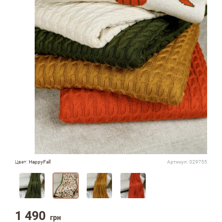
Цвет:
HappyFall
Артикул:
029755
1 490
грн