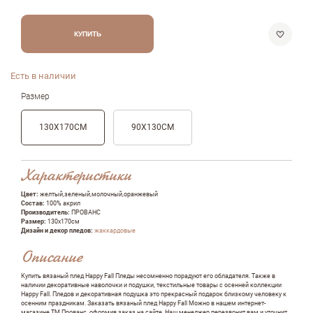
КУПИТЬ
Есть в наличии
Размер
130Х170СМ
90Х130СМ
Характеристики
Цвет:
желтый,зеленый,молочный,оранжевый
Состав:
100% акрил
Производитель:
ПРОВАНС
Размер:
130х170см
Дизайн и декор пледов:
жаккардовые
Описание
Купить вязаный плед Happy Fall Пледы несомненно порадуют его обладателя. Также в
наличии декоративные наволочки и подушки, текстильные товары с осенней коллекции
Happy Fall. Пледов и декоративная подушка это прекрасный подарок близкому человеку к
осенним праздникам. Заказать вязаный плед Happy Fall Можно в нашем интернет-
магазине ТМ Прованс, оформив заказ на сайте. Наш менеджер перезвонит вам и уточнит