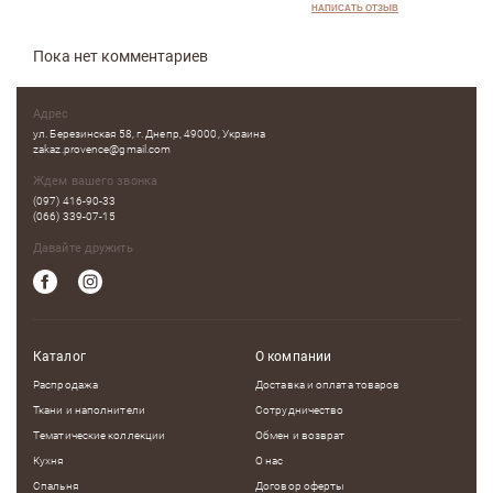
НАПИСАТЬ ОТЗЫВ
Пока нет комментариев
Адрес
ул. Березинская 58, г. Днепр, 49000, Украина
zakaz.provence@gmail.com
Ждем вашего звонка
(097) 416-90-33
(066) 339-07-15
Давайте дружить
Каталог
О компании
Распродажа
Доставка и оплата товаров
Ткани и наполнители
Сотрудничество
Тематические коллекции
Обмен и возврат
Кухня
О нас
Спальня
Договор оферты