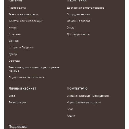
Каталог
О компании
Распродажа
Доставка и оплата товаров
Ткани и наполнители
Сотрудничество
Тематические коллекции
Обмен и возврат
Кухня
О нас
Спальня
Договор оферты
Ванная
Шторы и Гардины
Декор
Одежда
Текстиль для гостиниц и ресторанов
HoReCa
Подарочные сертификаты
Личный кабинет
Покупателю
Вход
Скидка на ваш день рождения
Регестрация
Корпоративные подарки
Блог
Акции
Поддержка