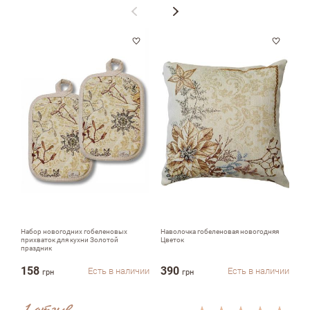
Недостатки
Оцените, пожалуйста
Набор новогодних гобеленовых
Наволочка гобеленовая новогодняя
Но
прихваток для кухни Золотой
Цветок
Зо
праздник
158
390
1
Есть в наличии
Есть в наличии
грн
грн