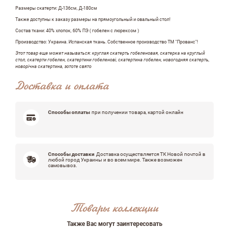
Оставить отзыв
Размеры скатерти: Д-136см, Д-180см
Также доступны к заказу размеры на прямоугольный и овальный стол!
Состав ткани: 40% хлопок, 60% ПЭ ( гобелен с люрексом )
ФИО
Производство: Украина. Испанская ткань. Собственное производство ТМ "Прованс"!
Этот товар еще может называться: круглая скатерть гобеленовая, скатерка на круглый
стол, скатерти гобелен, скатертини гобеленові, скатертина гобелен, новогодняя скатерть,
новорічна скатертина, зототе свято
Доставка и оплата
email
Способы оплаты
при получении товара, картой онлайн
Комментарий
Способы доставки
Доставка осуществляется ТК Новой почтой в
любой город Украины и во всем мире. Также возможен
самовывоз.
Товары коллекции
Достоинства
Также Вас могут заинтересовать