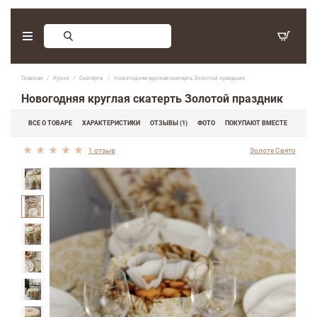
Заказ обратного звонка
Главная
Кухня
Скатерти
Новогодняя круглая скатерть Золотой праздник
С 9:30 - 17:30. Суббота, воскресенье - выходные дни.
Новогодняя круглая скатерть Золотой праздник
(097) 416-90-33
,
ВСЕ О ТОВАРЕ
ХАРАКТЕРИСТИКИ
ОТЗЫВЫ (1)
ФОТО
ПОКУПАЮТ ВМЕСТЕ
(066) 339-07-15
1 отзыв
Золоте Свято