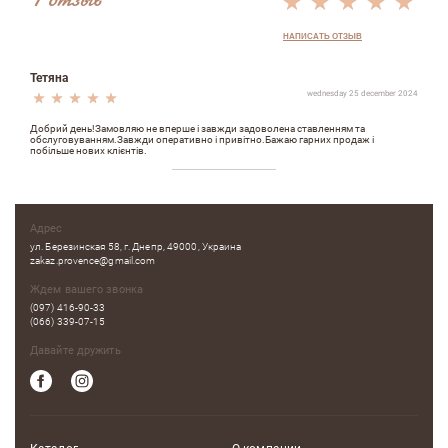
1 отзыв
НАПИСАТЬ ОТЗЫВ
Тетяна
wednesday 25 december 2024
Добрий день!Замовляю не вперше i завжди задоволена ставленням та
обслуговуванням.Завжди оперативно i привiтно.Бажаю гарних продаж i
побiльше нових клiєнтiв.
Адрес
ул. Березинская 58, г. Днепр, 49000, Украина
zakaz.provence@gmail.com
Ждем вашего звонка
(097) 416-90-33
(066) 339-07-15
Давайте дружить