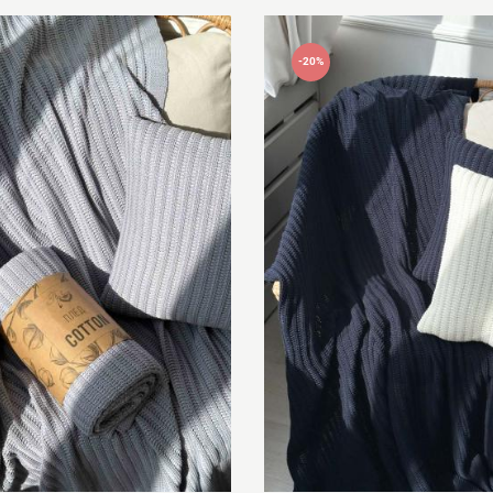
-20%
м
45х45см