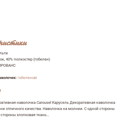
ристики
льти
ок, 40% полиэстер (гобелен)
ПРОВАНС
аволочек:
гобеленові
ративная наволочка Carousel Карусель Декоративная наволочка
ни отличного качества. Наволочка на молнии. С одной стороны
 стороны хлопковая ткань...