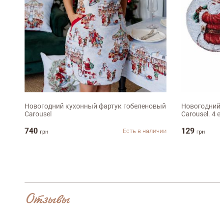
Оставить отз
ФИО
універсальний
D11см
email
Новогодний кухонный фартук гобеленовый
Новогодний
Carousel
Carousel. 4 
740
129
Есть в наличии
грн
грн
Комментарий
Отзывы
Достоинства