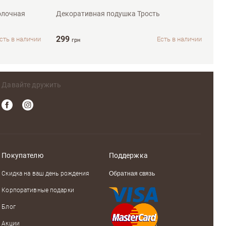
олочная
Декоративная подушка Трость
Но
Ко
299
79
сть в наличии
Есть в наличии
грн
Давайте дружить
Покупателю
Поддержка
Скидка на ваш день рождения
Обратная связь
Корпоративные подарки
Блог
Акции