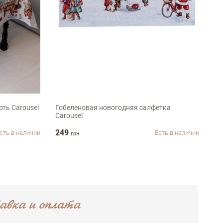
30х50см
ть Carousel
Гобеленовая новогодняя салфетка
Но
Carousel
ск
249
2 
сть в наличии
Есть в наличии
грн
авка и оплата