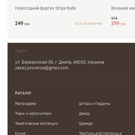
Новогодний фартук Stripe Balls
Вязаная на
374
249
299
Есть в наличии
грн
грн
Адрес
ул. Березинская 58, г. Днепр, 49000, Украина
zakaz.provence@gmail.com
Каталог
Распродажа
Шторы и Гардины
Ткани и наполнители
Декор
Тематические коллекции
Одежда
Кухня
Текстиль для гостиниц и