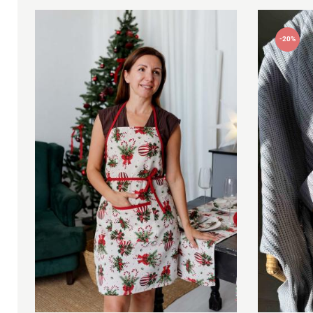
-20%
універсальний
45х45с