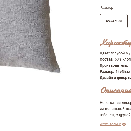
Размер
45Х45СМ
Характе
Цвет:
голубой,му
Состав:
60% хлоп
Производитель:
Размер:
45х45см
Дизайн и декор н
Описание
Новогодняя деко
из испанской тка
гобелен, с другой
ЧИТАТЬ БОЛЬШЕ