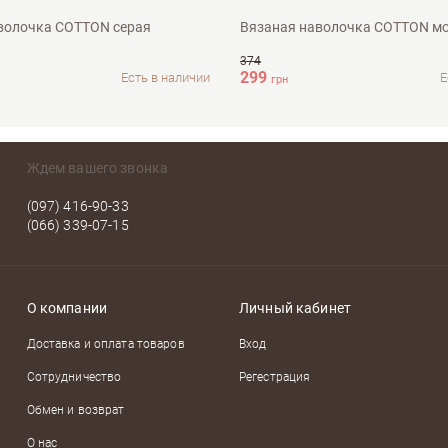
волочка COTTON серая
Вязаная наволочка COTTON м
374
299
Есть в наличии
Е
грн
Ждем вашего звонка
(097) 416-90-33
(066) 339-07-15
О компании
Личный кабинет
Доставка и оплата товаров
Вход
Сотрудничество
Регестрация
Обмен и возврат
О нас